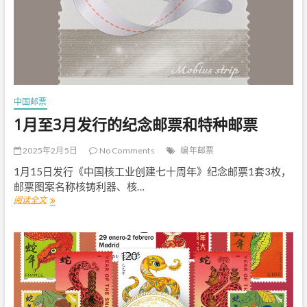
邮
票
和
特
种
邮
票
中国邮票
1月至3月发行的纪念邮票和特种邮票
2025年2月5日
No Comments
编年邮票
1月15日发行《中国核工业创建七十周年》纪念邮票1套3枚，
邮票图案名称核铸利器、核…
阅读全文
1
月
至
3
月
发
行
的
纪