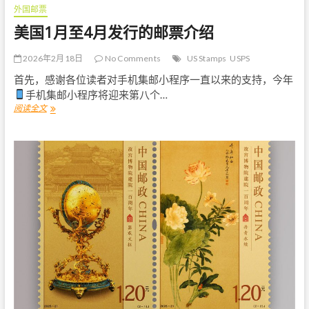
外国邮票
美国1月至4月发行的邮票介绍
2026年2月18日
No Comments
US Stamps
USPS
首先，感谢各位读者对手机集邮小程序一直以来的支持，今年
手机集邮小程序将迎来第八个…
阅读全文
美
国
1
月
至
4
月
发
行
的
邮
票
介
绍