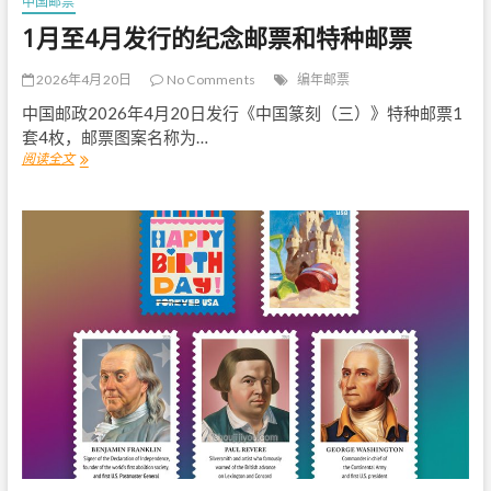
中国邮票
1月至4月发行的纪念邮票和特种邮票
2026年4月20日
No Comments
编年邮票
中国邮政2026年4月20日发行《中国篆刻（三）》特种邮票1
套4枚，邮票图案名称为…
阅读全文
1
月
至
4
月
发
行
的
纪
念
邮
票
和
特
种
邮
票