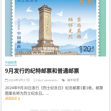
行
的
纪
念
邮
票
中国邮票
9月发行的纪特邮票和普通邮票
2024年9月27日
No Comments
编年邮票
2024年9月30日发行《烈士纪念日》纪念邮票1套1枚，邮票
图案名称为烈士纪念日。…
阅读全文
9
月
发