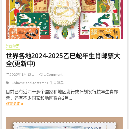
念
邮
票
和
特
种
邮
票
外国邮票
世界各地2024-2025乙巳蛇年生肖邮票大
全(更新中)
2025年1月15日
1 Comment
Chinese zodiac stamps
生肖邮票
目前已有近四十多个国家和地区发行或计划发行蛇年生肖邮
票，还有不少国家和地区将在2月…
阅读全文
世
界
各
地
2