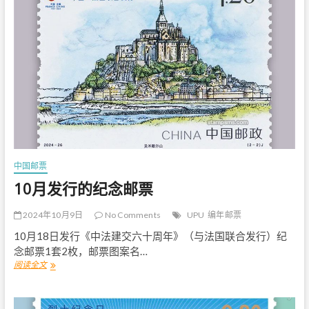
的
纪
念
邮
票
和
贺
年
邮
票
中国邮票
10月发行的纪念邮票
2024年10月9日
No Comments
UPU
编年邮票
10月18日发行《中法建交六十周年》（与法国联合发行）纪
念邮票1套2枚，邮票图案名…
阅读全文
1
0
月
发