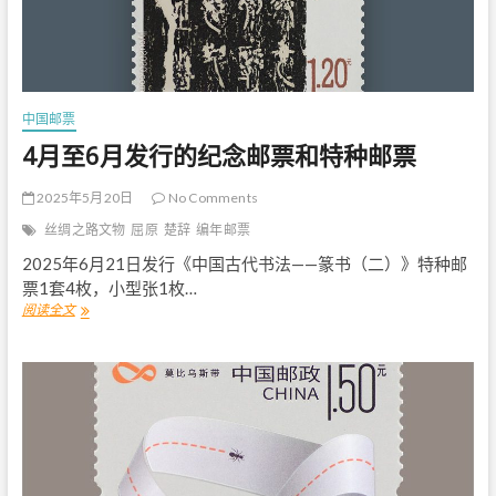
和
特
种
邮
票
中国邮票
4月至6月发行的纪念邮票和特种邮票
2025年5月20日
No Comments
丝绸之路文物
屈原
楚辞
编年邮票
2025年6月21日发行《中国古代书法——篆书（二）》特种邮
票1套4枚，小型张1枚…
阅读全文
4
月
至
6
月
发
行
的
纪
念