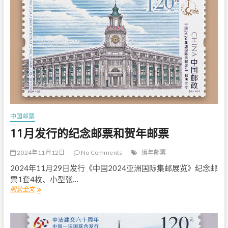
0
2
4
-
2
0
2
5
乙
巳
蛇
年
生
中国邮票
肖
邮
11月发行的纪念邮票和贺年邮票
票
大
2024年11月12日
No Comments
编年邮票
全
(
2024年11月29日发行《中国2024亚洲国际集邮展览》纪念邮
更
票1套4枚、小型张…
新
阅读全文
1
中
1
)
月
发
行