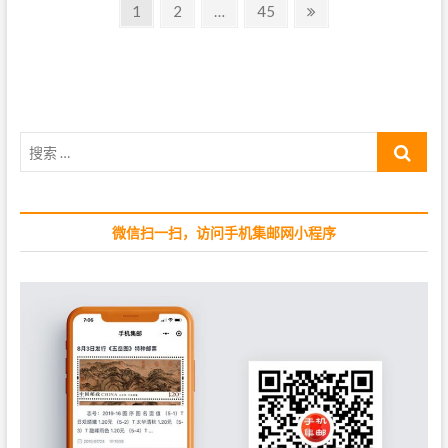
文
行
P
1
P
2
…
P
45
N
的
a
a
a
e
章
纪
g
g
g
x
特
导
邮
e
e
e
t
票
航
p
和
a
普
g
搜
通
邮
e
索
票
…
微信扫一扫，访问手机集邮网小程序