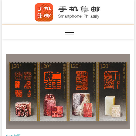
S
手机集
k
SHOUJIJIYOU.COM
i
·Smart
p
t
o
c
o
n
t
e
n
t