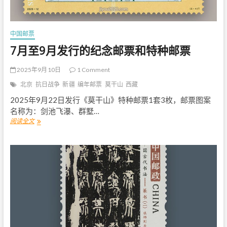
和
特
种
邮
中国邮票
票
7月至9月发行的纪念邮票和特种邮票
2025年9月10日
1 Comment
北京
抗日战争
新疆
编年邮票
莫干山
西藏
2025年9月22日发行《莫干山》特种邮票1套3枚，邮票图案
名称为：剑池飞瀑、群墅…
阅读全文
7
月
至
9
月
发
行
的
纪
念
邮
票