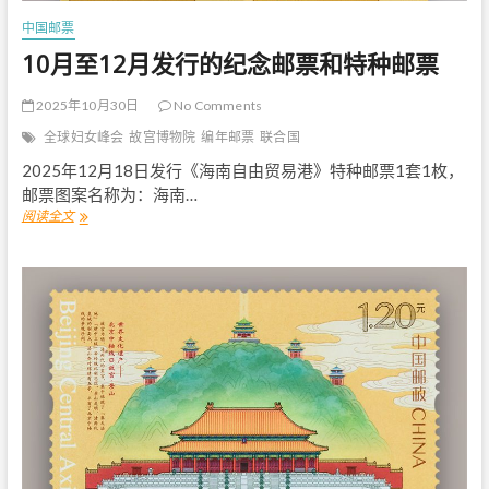
中国邮票
10月至12月发行的纪念邮票和特种邮票
2025年10月30日
No Comments
全球妇女峰会
故宫博物院
编年邮票
联合国
2025年12月18日发行《海南自由贸易港》特种邮票1套1枚，
邮票图案名称为：海南…
阅读全文
1
0
月
至
1
2
月
发
行
的
纪
念
邮
票