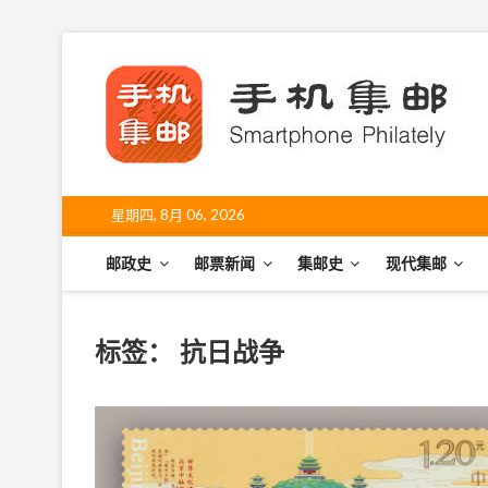
S
k
手
i
SHO
p
t
o
c
o
星期四, 8月 06, 2026
n
t
邮政史
邮票新闻
集邮史
现代集邮
e
n
t
标签：
抗日战争