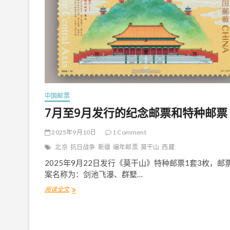
中国邮票
7月至9月发行的纪念邮票和特种邮票
2025年9月10日
1 Comment
北京
抗日战争
新疆
编年邮票
莫干山
西藏
2025年9月22日发行《莫干山》特种邮票1套3枚，邮
案名称为：剑池飞瀑、群墅…
阅读全文
7
月
至
9
月