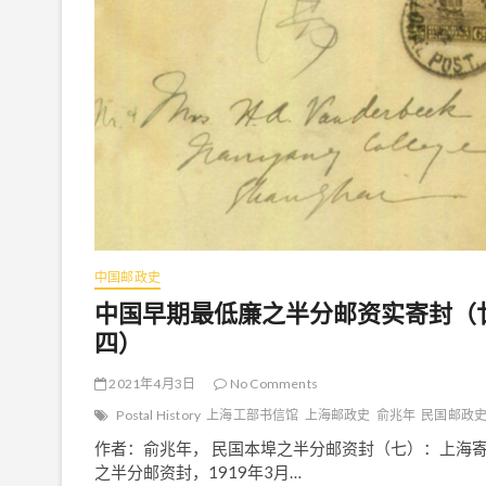
期
最
低
廉
之
半
分
邮
资
实
寄
封
（
廿
六
中国邮政史
）
中国早期最低廉之半分邮资实寄封（
四）
2021年4月3日
No Comments
Postal History
上海工部书信馆
上海邮政史
俞兆年
民国邮政
作者：俞兆年， 民国本埠之半分邮资封（七）：上海
之半分邮资封，1919年3月…