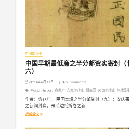
中国邮政史
中国早期最低廉之半分邮资实寄封（
六）
2021年4月11日
No Comments
Postal History
俞兆年
安徽邮政史
帆船票
民国邮政史
邮政副
作者：俞兆年， 民国本埠之半分邮资封（九）：安庆
之新闻封套，是毛边纸折卷之新…
阅读全文
中
国
早