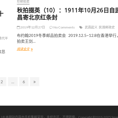
珍邮拍卖
九
秋拍掇英（10）：1911年10月26日自
）
十
昌寄北京红条封
2019年12月27日
No Comments
武昌起义
民国邮政史
布约翰2019冬季邮品拍卖会 2019.12.5~12.8在香港举行
清代半
拍卖王剑…
阅读全文
秋
政总
拍
掇
英
（
1
0
P
2
…
P
6
N
）
：
a
a
e
1
g
g
x
9
e
e
t
1
p
1
a
年
1
g
| | © 本网站内容由手机集邮呈现，未经许可，不得转载。Copyright ©2013-2025 Smartphone Ph