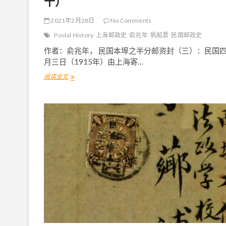
十）
2021年2月28日
No Comments
Postal History
上海邮政史
俞兆年
帆船票
民国邮政史
作者：俞兆年， 民国本埠之半分邮资封（三）：民国
月三日（1915年）由上海寄…
阅读全文
中
国
早
期
最
低
廉
之
半
分
邮
资
实
寄
封
（
二