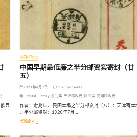
中国邮政史
廿
中国早期最低廉之半分邮资实寄封（廿
五）
2021年4月7日
No Comments
戳
Postal History
俞兆年
天津邮政史
帆船票
民国邮政史
寄歙县
作者：俞兆年， 民国本埠之半分邮资封（八）：天津寄本
之半分邮资封：1920年7月…
阅读全文
中
国
早