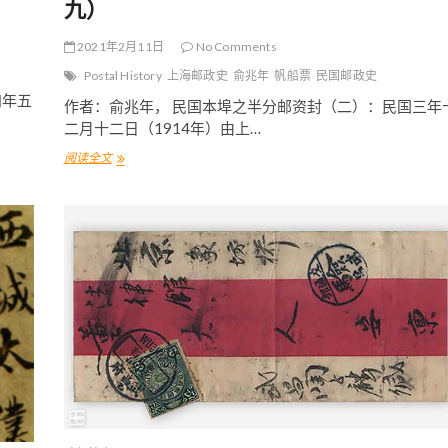
九）
2021年2月11日
No Comments
Postal History
上海邮政史
俞兆年
帆船票
民国邮政史
四年五
作者：俞兆年， 民国本埠之半分邮资封（二）：民国三年
二月十二日（1914年）由上…
阅读全文
中
国
早
期
最
低
廉
之
半
分
邮
资
实
寄
封
（
十