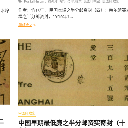
Postal History
俞兆年
哈尔滨
帆船票
民国印刷品
民国邮政史
作者：俞兆年， 民国本埠之半分邮资封（四）：哈尔滨寄
寄本埠
埠之半分邮资封，1916年1…
阅读全文
中
国
早
期
最
低
廉
之
半
分
邮
资
实
寄
封
（
廿
一
中国邮政史
）
二
中国早期最低廉之半分邮资实寄封（十