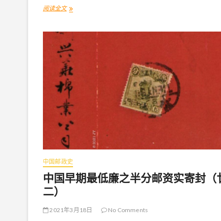
阅读全文
中
国
早
期
最
低
廉
之
半
分
邮
资
实
寄
封
（
廿
四
中国邮政史
）
中国早期最低廉之半分邮资实寄封（
二）
2021年3月18日
No Comments