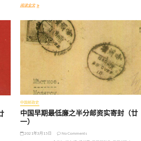
阅读全文
中
国
早
期
最
低
廉
之
半
分
邮
资
实
寄
封
（
廿
三
中国邮政史
）
中国早期最低廉之半分邮资实寄封（廿
廿
一）
2021年3月15日
No Comments