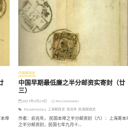
期
最
低
廉
之
半
分
邮
资
实
寄
封
（
廿
五
中国邮政史
）
廿
中国早期最低廉之半分邮资实寄封（廿
三）
2021年3月24日
No Comments
史
Postal History
上海邮政史
俞兆年
民国邮政史
寄本埠
作者：俞兆年， 民国本埠之半分邮资封（六）：上海寄本
之半分邮资封，民国七年九月十…