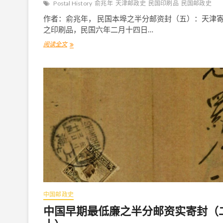
Postal History
俞兆年
天津邮政史
民国印刷品
民国邮政史
作者：俞兆年， 民国本埠之半分邮资封（五）：天津
之印刷品，民国六年二月十四日…
阅读全文
中
国
早
期
最
低
廉
之
半
分
邮
资
实
寄
封
（
廿
中国邮政史
二
）
中国早期最低廉之半分邮资实寄封（