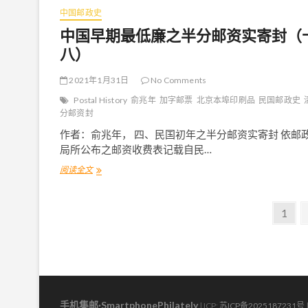
十
中国邮政史
）
中国早期最低廉之半分邮资实寄封（
八）
2021年1月31日
No Comments
Postal History
俞兆年
加字邮票
北京本埠印刷品
民国邮政史
分邮资封
作者：俞兆年， 四、民国初年之半分邮资实寄封 依邮
局所公布之邮资收费表记载自民…
阅读全文
中
国
早
文
期
P
1
最
a
章
低
g
廉
导
之
e
半
航
分
邮
手机集邮·SmartphonePhilately
资
| ICP:
苏ICP备2025187231号