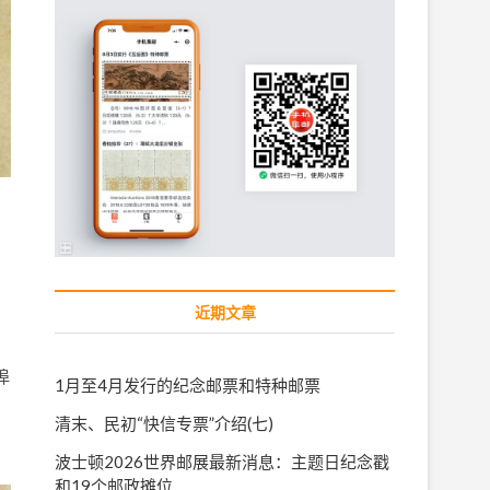
近期文章
埠
1月至4月发行的纪念邮票和特种邮票
清末、民初“快信专票”介绍(七)
波士顿2026世界邮展最新消息：主题日纪念戳
和19个邮政摊位