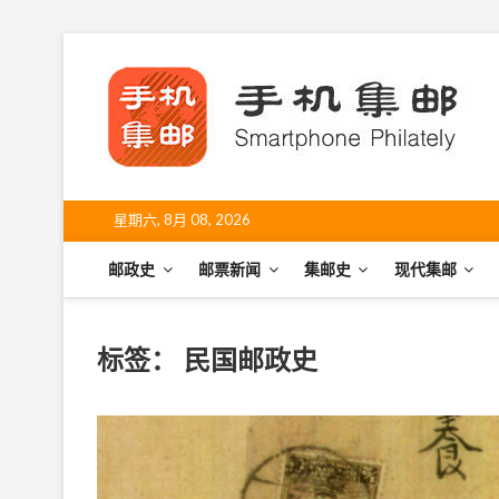
S
k
手
i
SHO
p
t
o
c
o
星期六, 8月 08, 2026
n
t
邮政史
邮票新闻
集邮史
现代集邮
e
n
t
标签：
民国邮政史