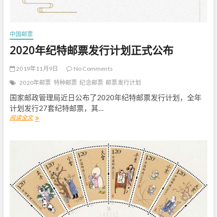
品
选
》
特
中国邮票
种
邮
2020年纪特邮票发行计划正式公布
票
2019年11月9日
No Comments
2020年邮票
特种邮票
纪念邮票
邮票发行计划
国家邮政管理局近日公布了2020年纪特邮票发行计划，全年
计划发行27套纪特邮票，其…
阅读全文
2
0
2
0
年
纪
特
邮
票
发
行
计