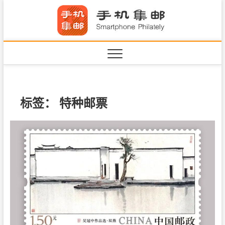
S
手机集
k
SHOUJIJIYOU.COM
i
·Smart
p
t
o
c
o
n
标签：
特种邮票
t
e
n
t