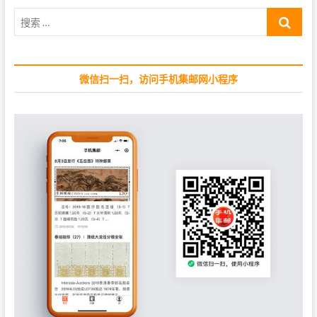
a
戏
g
搜
（
二
e
索
）
…
》
特
微信扫一扫，访问手机集邮网小程序
种
邮
票
1
套
4
枚