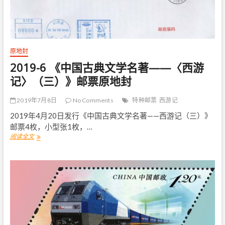
特
种
邮
票
原地封
2019-6 《中国古典文学名著——〈西游
记〉（三）》邮票原地封
2019年7月8日
No Comments
特种邮票
西游记
2019年4月20日发行《中国古典文学名著——西游记（三）》
邮票4枚，小型张1枚，…
阅读全文
2
0
1
9
-
6
《
中
国
古