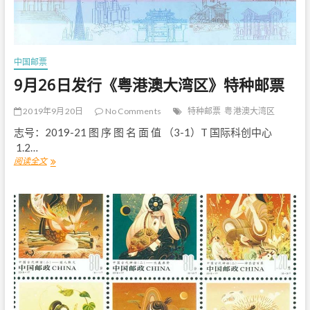
（
四
）
》
特
中国邮票
种
邮
9月26日发行《粤港澳大湾区》特种邮票
票
2019年9月20日
No Comments
特种邮票
粤港澳大湾区
志号：2019-21 图 序 图 名 面 值 （3-1）T 国际科创中心
1.2…
阅读全文
9
月
2
6
日
发
行
《
粤
港
澳
大