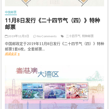
划
正
式
中国邮票
公
11月8日发行《二十四节气（四）》特种
布
邮票
2019年11月3日
No Comments
二十四节气
特种邮票
中国邮政定于2019年11月8日发行《二十四节气（四）》特种
邮票1套6枚，全套邮票…
阅读全文
1
1
月
8
日
发
行
《
二
十
四
节
气