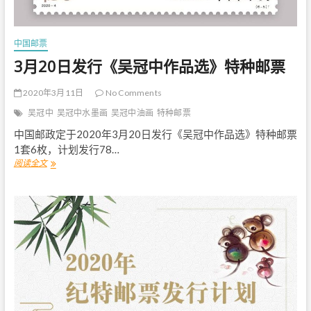
中国邮票
3月20日发行《吴冠中作品选》特种邮票
2020年3月11日
No Comments
吴冠中
吴冠中水墨画
吴冠中油画
特种邮票
中国邮政定于2020年3月20日发行《吴冠中作品选》特种邮票
1套6枚，计划发行78…
阅读全文
3
月
2
0
日
发
行
《
吴
冠
中
作