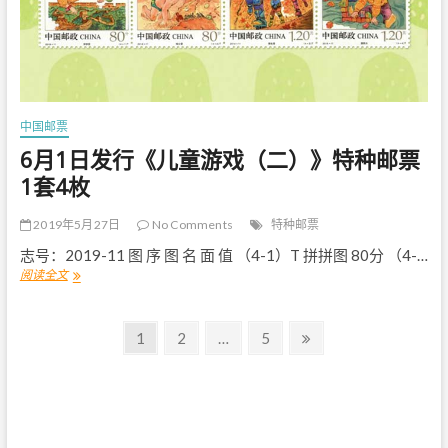
班
列
（
义
乌
—
马
中国邮票
德
里
6月1日发行《儿童游戏（二）》特种邮票
）
1套4枚
》
特
种
2019年5月27日
No Comments
特种邮票
邮
票
志号：2019-11 图 序 图 名 面 值 （4-1）T 拼拼图 80分 （4-…
阅读全文
6
月
1
文
日
P
1
P
2
…
P
5
N
发
a
a
a
e
章
行
g
g
g
x
《
导
儿
e
e
e
t
童
航
p
游