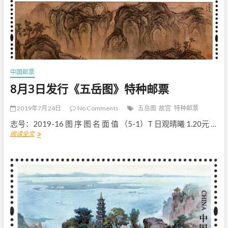
代
神
话
（
二
）
》
特
中国邮票
种
邮
8月3日发行《五岳图》特种邮票
票
2019年7月24日
No Comments
五岳图
故宫
特种邮票
志号：2019-16 图 序 图 名 面 值 （5-1）T 日观晴曦 1.20元 …
阅读全文
8
月
3
日
发
行
《
五
岳
图
》