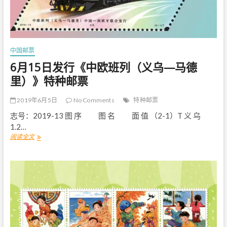
典
文
学
名
著
—
中国邮票
—
6月15日发行《中欧班列（义乌—马德
〈
西
里）》特种邮票
游
记
2019年6月5日
No Comments
特种邮票
〉
（
志号：2019-13 图 序 图 名 面 值 （2-1）T 义 乌
三
1.2…
）
阅读全文
6
》
月
邮
1
票
5
原
日
地
发
封
行
《
中
欧