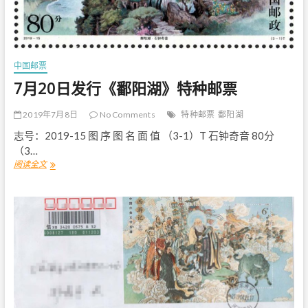
特
种
邮
票
中国邮票
7月20日发行《鄱阳湖》特种邮票
2019年7月8日
No Comments
特种邮票
鄱阳湖
志号：2019-15 图 序 图 名 面 值 （3-1）T 石钟奇音 80分
（3…
阅读全文
7
月
2
0
日
发
行
《
鄱
阳
湖
》