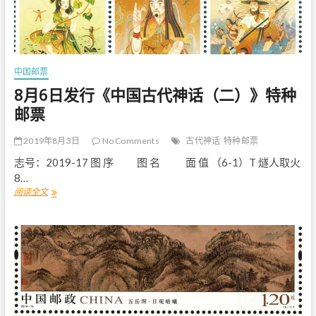
湾
区
》
特
种
邮
中国邮票
票
8月6日发行《中国古代神话（二）》特种
邮票
2019年8月3日
No Comments
古代神话
特种邮票
志号：2019-17 图 序 图 名 面 值 （6-1）T 燧人取火
8…
阅读全文
8
月
6
日
发
行
《
中
国
古