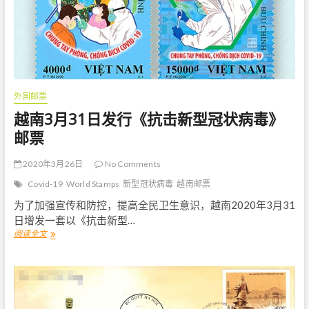
毒
》
邮
票
首
日
封
外国邮票
越南3月31日发行《抗击新型冠状病毒》
邮票
2020年3月26日
No Comments
Covid-19
World Stamps
新型冠状病毒
越南邮票
为了加强宣传和防控，提高全民卫生意识，越南2020年3月31
日增发一套以《抗击新型…
阅读全文
越
南
3
月
3
1
日