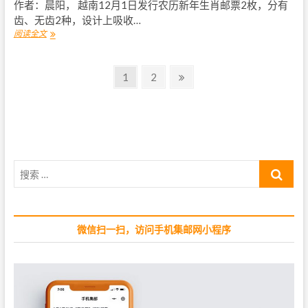
作者：晨阳， 越南12月1日发行农历新年生肖邮票2枚，分有
齿、无齿2种，设计上吸收…
阅读全文
越
南
发
文
行
P
1
P
2
N
“
a
a
e
章
猪
g
g
x
年
导
”
e
e
t
生
航
p
肖
a
邮
g
搜
票
e
索
…
微信扫一扫，访问手机集邮网小程序