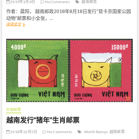
2019年1月4日
No Comments
越南邮票
作者：晨阳， 越南邮政2018年8月18日发行“昆卡京国家公园
动物”邮票和小全张，…
阅读全文
越
南
“
昆
卡
京
国
家
公
园
动
物
”
首
日
封
外国邮票
越南发行“猪年”生肖邮票
2018年12月5日
No Comments
World Stamps
越南邮票