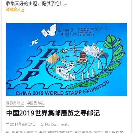
收集喜好的主题，提供了绝佳…
阅读全文
东
盟
仿
效
“
欧
罗
巴
”
再
次
发
行
“
艾
习
恩
”
世界集邮史
中国集邮史
邮
票
中国2019世界集邮展览之寻邮记
2019年6月17日
No Comments
列支敦士登邮票
卡特
印度尼西亚邮票
吉尔吉斯斯坦邮票
奥兰群岛邮