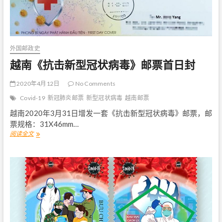
》
生
肖
邮
票
外国邮政史
越南《抗击新型冠状病毒》邮票首日封
2020年4月12日
No Comments
Covid-19
新冠肺炎邮票
新型冠状病毒
越南邮票
越南2020年3月31日增发一套《抗击新型冠状病毒》邮票，邮
票规格：31X46mm…
阅读全文
越
南
《
抗
击
新
型
冠
状
病