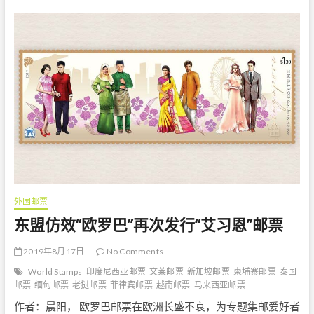
1
2
月
8
日
发
行
鼠
年
生
肖
邮
票
外国邮票
东盟仿效“欧罗巴”再次发行“艾习恩”邮票
2019年8月17日
No Comments
World Stamps
印度尼西亚邮票
文莱邮票
新加坡邮票
柬埔寨邮票
泰国
邮票
缅甸邮票
老挝邮票
菲律宾邮票
越南邮票
马来西亚邮票
作者：晨阳， 欧罗巴邮票在欧洲长盛不衰，为专题集邮爱好者