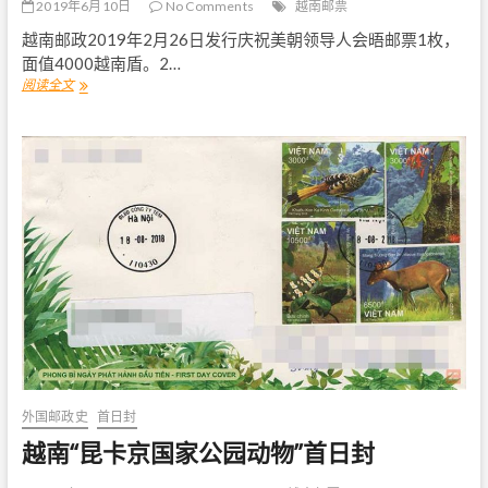
2019年6月10日
No Comments
越南邮票
越南邮政2019年2月26日发行庆祝美朝领导人会晤邮票1枚，
面值4000越南盾。2…
阅读全文
越
南
“
河
内
金
特
会
”
邮
票
首
日
封
外国邮政史
首日封
越南“昆卡京国家公园动物”首日封