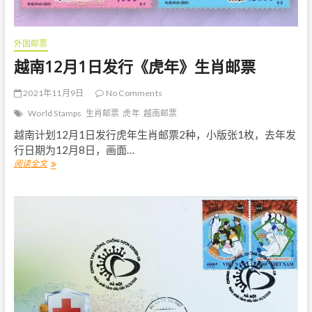
外国邮票
越南12月1日发行《虎年》生肖邮票
2021年11月9日
No Comments
World Stamps
生肖邮票
虎年
越南邮票
越南计划12月1日发行虎年生肖邮票2种，小版张1枚，去年发
行日期为12月8日，画面…
阅读全文
越
南
1
2
月
1
日
发
行
《
虎
年