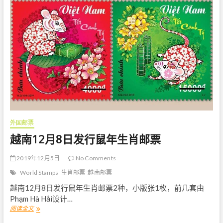
常
杰
诞
辰
1
0
0
0
周
年
》
无
齿
邮
外国邮票
票
原
越南12月8日发行鼠年生肖邮票
地
封
2019年12月5日
No Comments
World Stamps
生肖邮票
越南邮票
越南12月8日发行鼠年生肖邮票2种，小版张1枚，前几套由
Phạm Hà Hải设计…
阅读全文
越
南