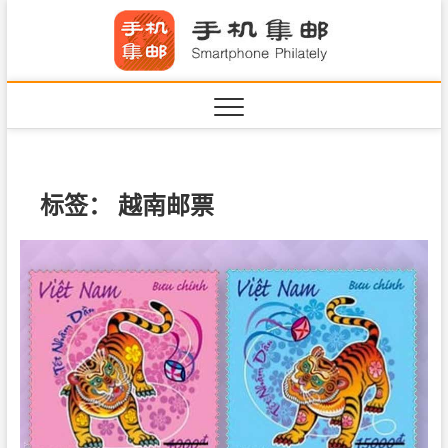
S
手机集
k
SHOUJIJIYOU.COM
i
·Smart
p
t
o
c
o
n
标签：
越南邮票
t
e
n
t