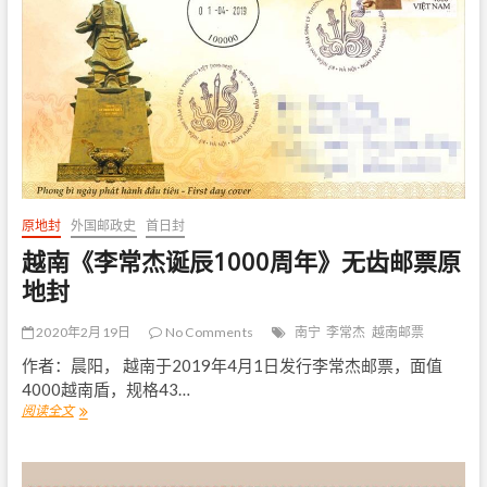
发
行
《
抗
击
新
型
冠
状
病
毒
原地封
外国邮政史
首日封
》
邮
越南《李常杰诞辰1000周年》无齿邮票原
票
地封
2020年2月19日
No Comments
南宁
李常杰
越南邮票
作者：晨阳， 越南于2019年4月1日发行李常杰邮票，面值
4000越南盾，规格43…
阅读全文
越
南
《
李