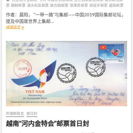
票
朝鲜邮票
澳大利亚邮票
联合国邮票
菲律宾邮票
西班牙邮票
越南邮票
作者：晨阳， “一带一路”与集邮——中国2019国际集邮论坛，
提及中国是世界上集邮…
阅读全文
中
国
2
0
1
9
世
界
集
邮
展
览
之
寻
邮
记
外国邮政史
首日封
越南“河内金特会”邮票首日封