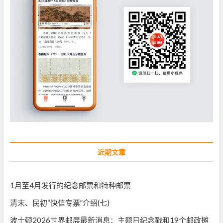
近期文章
1月至4月发行的纪念邮票和特种邮票
清末、民初“快信专票”介绍(七)
波士顿2026世界邮展最新消息：主题日纪念戳和19个邮政摊