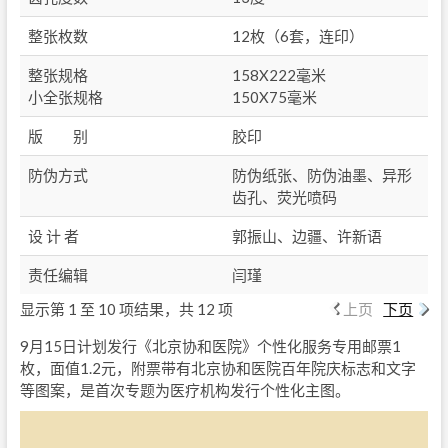
整张枚数
12枚（6套，连印）
整张规格
158X222毫米
小全张规格
150X75毫米
版 别
胶印
防伪方式
防伪纸张、防伪油墨、异形
齿孔、荧光喷码
设 计 者
郭振山、边疆、许新语
责任编辑
闫瑾
显示第 1 至 10 项结果，共 12 项
上页
下页
9月15日计划发行《北京协和医院》个性化服务专用邮票1
枚，面值1.2元，附票带有北京协和医院百年院庆标志和文字
等图案，是首次专题为医疗机构发行个性化主图。