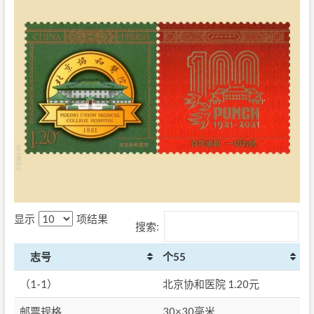
显示
项结果
搜索:
志号
个55
（1-1）
北京协和医院 1.20元
邮票规格
30×30毫米