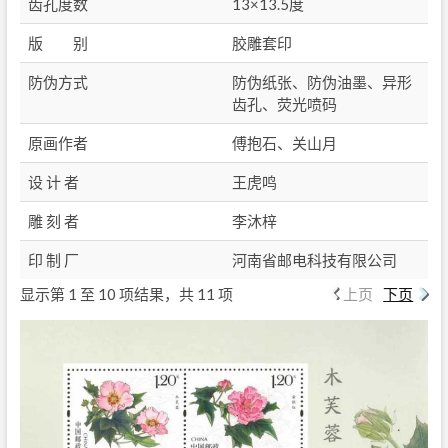
齿孔度数
13×13.5度
版 别
胶雕套印
防伪方式
防伪纸张、防伪油墨、异形
齿孔、荧光喷码
原画作者
傅抱石、关山月
设 计 者
王虎鸣
雕 刻 者
李沐梓
印 制 厂
河南省邮电科技有限公司
显示第 1 至 10 项结果，共 11 项
上页
下页