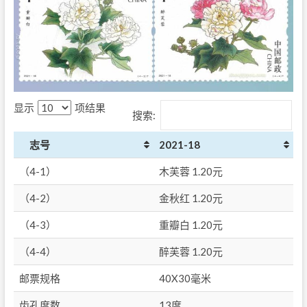
显示
项结果
搜索:
志号
2021-18
（4-1）
木芙蓉 1.20元
（4-2）
金秋红 1.20元
（4-3）
重瓣白 1.20元
（4-4）
醉芙蓉 1.20元
邮票规格
40X30毫米
齿孔度数
13度