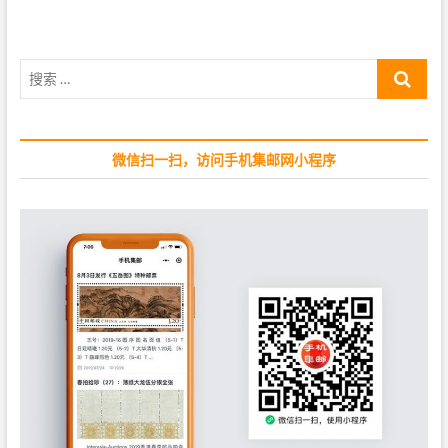
u
p
s
o
p
s
搜
o
t
索
s
:
…
t
:
微信扫一扫，访问手机集邮网小程序