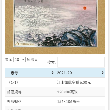
显示
项结果
搜索:
志号
2021-20
（1-1）
江山如此多娇 6.00元
邮票规格
128×80毫米
外形规格
156×106毫米