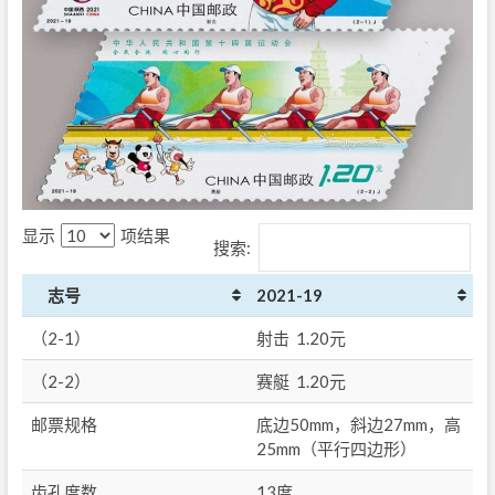
显示
项结果
搜索:
志号
2021-19
（2-1）
射击 1.20元
（2-2）
赛艇 1.20元
邮票规格
底边50mm，斜边27mm，高
25mm（平行四边形）
齿孔度数
13度