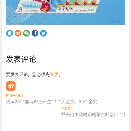
发表评论
要发表评论，您必须先
登录
。
文
Previous
P
横滨2021国际邮展产生11个大金奖、20个金奖
r
章
e
Next
N
导
v
乔巴山主政时期的蒙古邮票(十二)
e
i
x
航
o
t