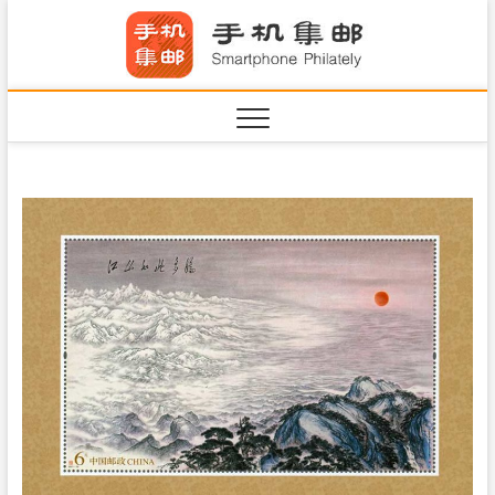
S
手机集
k
SHOUJIJIYOU.COM
i
·Smart
p
t
o
c
o
n
t
e
n
t