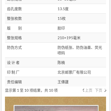
齿孔度数
13.5度
整张枚数
15枚
版 别
胶印
整张规格
210×195毫米
防伪方式
防伪纸张、防伪油墨、荧光
喷码
设 计 者
陈楠
印 制 厂
北京邮票厂有限公司
责任编辑
王僡蘐
显示第 1 至 10 项结果，共 10 项
上页
下页