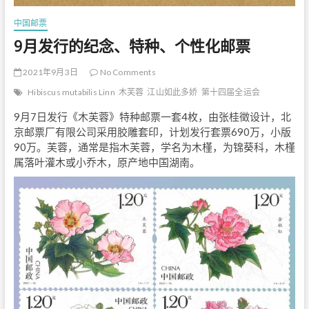
中国邮票
9月发行的纪念、特种、个性化邮票
2021年9月3日
No Comments
Hibiscus mutabilis Linn
木芙蓉
江山如此多娇
第十四届全运会
9月7日发行《木芙蓉》特种邮票一套4枚，由张桂徵设计，北
京邮票厂有限公司采用胶雕套印，计划发行套票690万，小版
90万。芙蓉，通常是指木芙蓉，学名为木槿，为锦葵科，木槿
属落叶灌木或小乔木，原产地中国湖南。