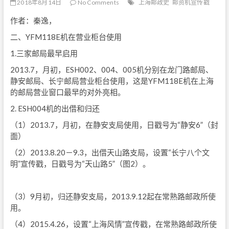
2018年8月14日
No Comments
上海邮政史
邮资机宣传戳
作者：秦逸，
二、YFM118E机在营业柜台使用
1.三家邮局最早启用
2013.7，月初，ESH002、004、005机分别在龙门路邮局、
静安邮局、长宁邮局营业柜台使用，这是YFM118E机在上海
的邮局营业窗口最早的对外亮相。
2. ESH004机的出借和归还
（1）2013.7，月初，在静安支局使用，日戳号为“静安6”（封
面）
（2）2013.8.20－9.3，出借天山路支局，设置“长宁八个文
明”宣传戳，日戳号为“天山路5”（图2）。
（3）9月初，归还静安支局，2013.9.12起在常熟路邮政所使
用。
（4）2015.4.26，设置“上海风情”宣传戳，在常熟路邮政所使