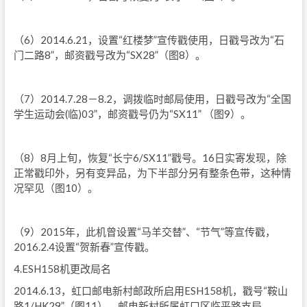
（6）2014.6.21，设置“红楼梦”宣传戳使用，日戳号改为“石
门二路8”，邮资戳号改为“SX28”（图8）。
（7）2014.7.28－8.2，调拨临时邮局使用，日戳号改为“全国
学生运动会(临)03”，邮资戳号仍为“SX11” （图9）。
（8）8月上旬，恢复“长宁6/SX11”戳号。16日实寄发现，除
正常戳印外，另有变异品，为下半部分另有整条色带，这种情
况罕见（图10）。
（9）2015年，此机曾设置“马羊交替”、“节气”等宣传戳，
2016.2.4设置“贺新春”宣传戳。
4.ESH158机更改局名
2014.6.13，虹口邮电新村邮政所启用ESH158机，戳号“鞍山
路1/HK29”（图11）。邮电新村所属虹口区临平路支局，