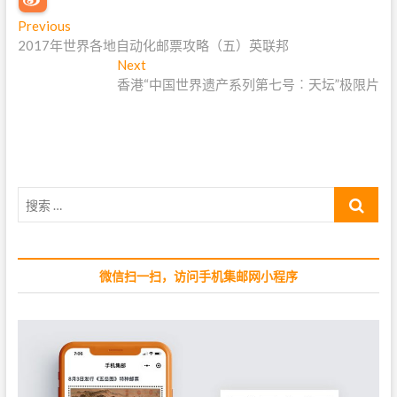
文
Previous
P
2017年世界各地自动化邮票攻略（五）英联邦
r
章
e
Next
N
导
v
香港“中国世界遗产系列第七号︰天坛”极限片
e
i
x
航
o
t
u
p
s
o
p
s
搜
o
t
索
s
:
…
t
:
微信扫一扫，访问手机集邮网小程序