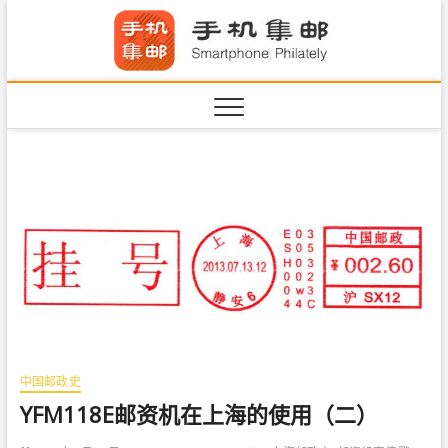
S
手机集
k
SHOUJIJIYOU.COM
i
·Smart
p
t
o
c
o
n
t
e
n
t
中国邮政史
YFM118E邮资机在上海的使用（二）