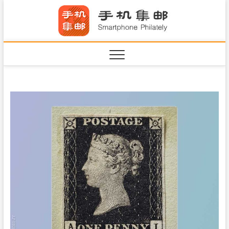
S
手机集
k
SHOUJIJIYOU.COM
i
·Smart
p
t
o
c
o
n
t
e
n
t