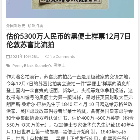
外国邮政史
珍邮拍卖
估价5300万人民币的黑便士样票12月7日
伦敦苏富比流拍
2021年10月28日
No Comments
Penny Black
Sotheby's
黑便士
作为著名拍卖行，苏富比的拍品一直是顶级藏家的交锋之地，
今年12月7日的苏富比拍卖会送拍一件“黑便士”样票的消息却
登上国内一众官媒的版面，新华社、央视等媒体争相报道，这
枚带有AI编号的黑便士为第一版试样，是时任英国财政大臣弗
朗西斯·桑希尔·巴林先生于 1840 年 4 月 10 日赠送给苏格兰政
治家、英国邮政改革倡导者华莱士所藏，备有英国皇家邮学会
和全英集邮协会双料认证证书，估价400万~600万英镑（约合
550万~830万美元）。据黑便士专家张华东先生记载1840年4
月11日世界上第一枚邮票—黑便士开始印制，1840年5月6
日，世界上首枚邮票——黑便士正式发行使用，此票现任所有