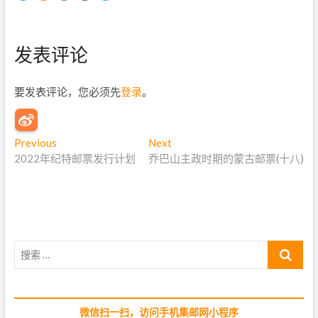
发表评论
要发表评论，您必须先
登录
。
文
Previous
P
Next
N
2022年纪特邮票发行计划
r
乔巴山主政时期的蒙古邮票(十八)
e
章
e
x
导
v
t
i
p
航
o
o
u
s
搜
s
t
索
p
:
…
o
s
微信扫一扫，访问手机集邮网小程序
t