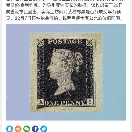
者艾伦·霍利约克，为吸引亚洲买家的劲投，该枚邮票于26日
向香港市民展出，实际上坊间对该枚邮票是否能成交早有预
见，12月7日该件拍品流拍，说明黑便士有公允的价值区间。