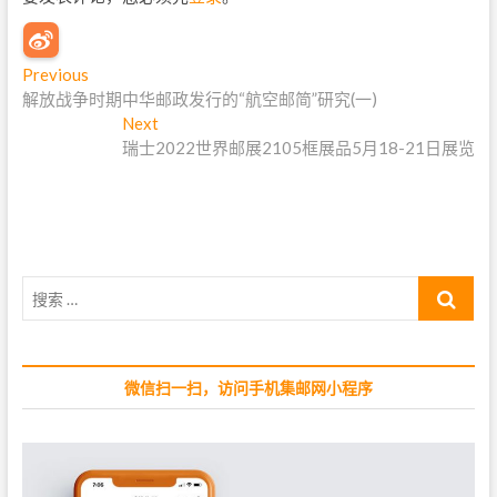
文
Previous
P
解放战争时期中华邮政发行的“航空邮简”研究(一)
r
章
e
Next
N
导
v
瑞士2022世界邮展2105框展品5月18-21日展览
e
i
x
航
o
t
u
p
s
o
p
s
搜
o
t
索
s
:
…
t
:
微信扫一扫，访问手机集邮网小程序