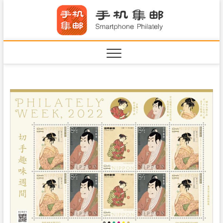
S
手机集
k
SHOUJIJIYOU.COM
i
·Smart
p
t
o
c
o
n
t
e
n
t