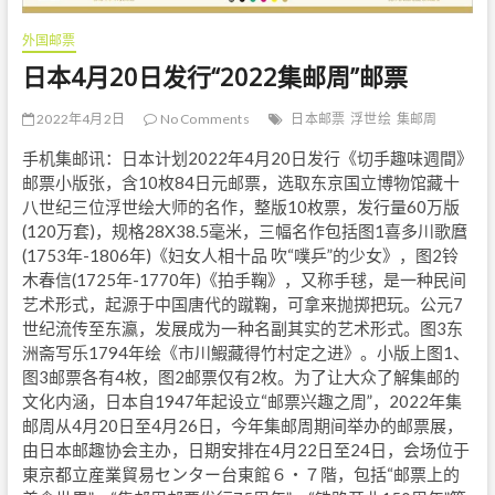
外国邮票
日本4月20日发行“2022集邮周”邮票
2022年4月2日
No Comments
日本邮票
浮世绘
集邮周
手机集邮讯：日本计划2022年4月20日发行《切手趣味週間》
邮票小版张，含10枚84日元邮票，选取东京国立博物馆藏十
八世纪三位浮世绘大师的名作，整版10枚票，发行量60万版
(120万套)，规格28X38.5毫米，三幅名作包括图1喜多川歌麿
(1753年-1806年)《妇女人相十品 吹“噗乒”的少女》，图2铃
木春信(1725年-1770年)《拍手鞠》，又称手毬，是一种民间
艺术形式，起源于中国唐代的蹴鞠，可拿来抛掷把玩。公元7
世纪流传至东瀛，发展成为一种名副其实的艺术形式。图3东
洲斋写乐1794年绘《市川鰕藏得竹村定之进》。小版上图1、
图3邮票各有4枚，图2邮票仅有2枚。为了让大众了解集邮的
文化内涵，日本自1947年起设立“邮票兴趣之周”，2022年集
邮周从4月20日至4月26日，今年集邮周期间举办的邮票展，
由日本邮趣协会主办，日期安排在4月22日至24日，会场位于
東京都立産業貿易センター台東館６・７階，包括“邮票上的