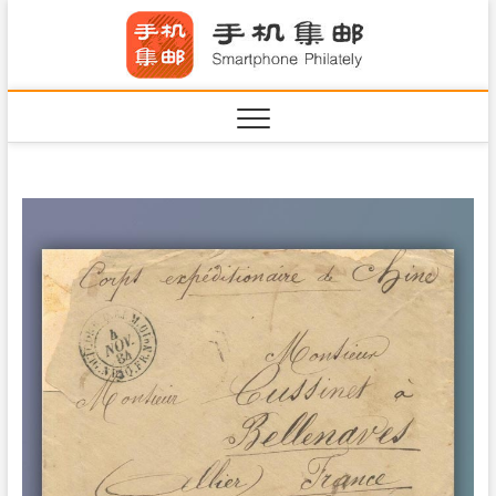
S
手机集
k
SHOUJIJIYOU.COM
i
·Smart
p
t
o
c
o
n
t
e
n
t