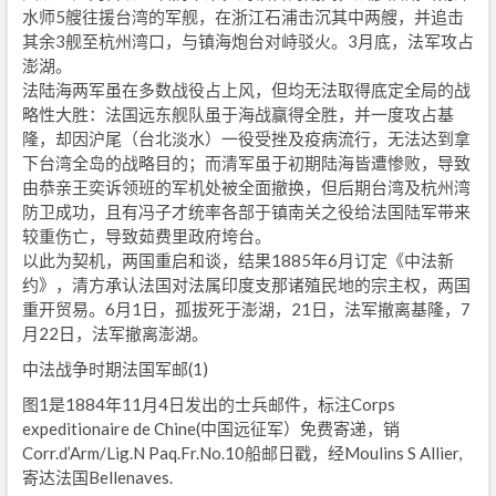
水师5艘往援台湾的军舰，在浙江石浦击沉其中两艘，并追击
其余3舰至杭州湾口，与镇海炮台对峙驳火。3月底，法军攻占
澎湖。
法陆海两军虽在多数战役占上风，但均无法取得底定全局的战
略性大胜：法国远东舰队虽于海战赢得全胜，并一度攻占基
隆，却因沪尾（台北淡水）一役受挫及疫病流行，无法达到拿
下台湾全岛的战略目的；而清军虽于初期陆海皆遭惨败，导致
由恭亲王奕诉领班的军机处被全面撤换，但后期台湾及杭州湾
防卫成功，且有冯子才统率各部于镇南关之役给法国陆军带来
较重伤亡，导致茹费里政府垮台。
以此为契机，两国重启和谈，结果1885年6月订定《中法新
约》，清方承认法国对法属印度支那诸殖民地的宗主权，两国
重开贸易。6月1日，孤拔死于澎湖，21日，法军撤离基隆，7
月22日，法军撤离澎湖。
中法战争时期法国军邮(1)
图1是1884年11月4日发出的士兵邮件，标注Corps
expeditionaire de Chine(中国远征军）免费寄递，销
Corr.d’Arm/Lig.N Paq.Fr.No.10船邮日戳，经Moulins S Allier,
寄达法国Bellenaves.