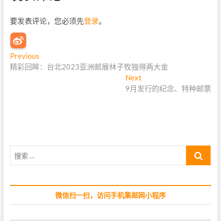
要发表评论，您必须先
登录
。
文
Previous
P
精彩回眸：台北2023亚洲邮展林子牧独得两大金
r
章
e
Next
N
导
v
9月发行的纪念、特种邮票
e
i
x
航
o
t
u
p
s
o
p
s
搜
o
t
索
s
:
…
t
:
微信扫一扫，访问手机集邮网小程序