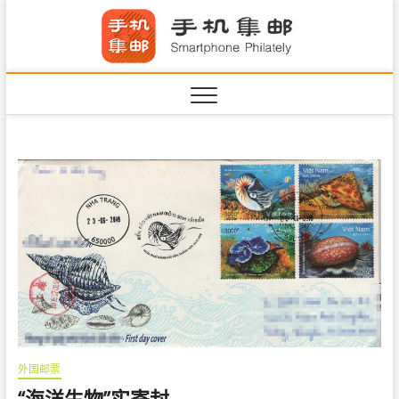
S
手机集
k
SHOUJIJIYOU.COM
i
·Smart
p
t
o
c
o
n
t
e
n
t
外国邮票
“海洋生物”实寄封