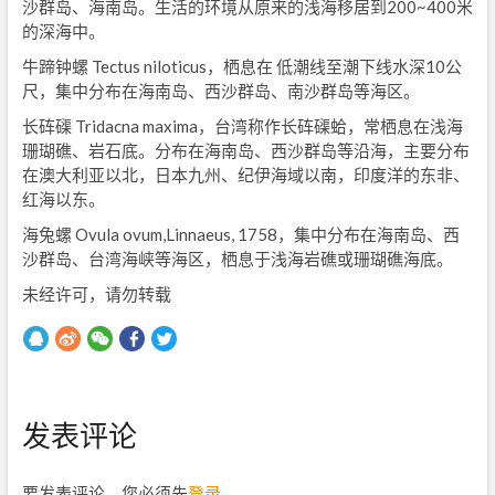
沙群岛、海南岛。生活的环境从原来的浅海移居到200~400米
的深海中。
牛蹄钟螺 Tectus niloticus，栖息在 低潮线至潮下线水深10公
尺，集中分布在海南岛、西沙群岛、南沙群岛等海区。
长砗磲 Tridacna maxima，台湾称作长砗磲蛤，常栖息在浅海
珊瑚礁、岩石底。分布在海南岛、西沙群岛等沿海，主要分布
在澳大利亚以北，日本九州、纪伊海域以南，印度洋的东非、
红海以东。
海兔螺 Ovula ovum,Linnaeus, 1758，集中分布在海南岛、西
沙群岛、台湾海峡等海区，栖息于浅海岩礁或珊瑚礁海底。
未经许可，请勿转载
发表评论
要发表评论，您必须先
登录
。