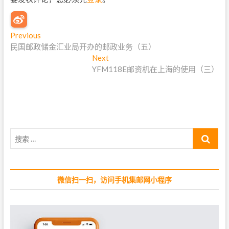
文
Previous
P
民国邮政储金汇业局开办的邮政业务（五）
r
章
e
Next
N
导
v
YFM118E邮资机在上海的使用（三）
e
i
x
航
o
t
u
p
s
o
p
s
搜
o
t
索
s
:
…
t
:
微信扫一扫，访问手机集邮网小程序