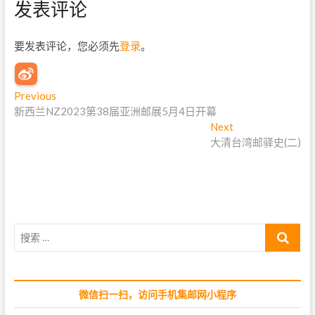
发表评论
要发表评论，您必须先
登录
。
文
Previous
P
新西兰NZ2023第38届亚洲邮展5月4日开幕
r
章
e
Next
N
导
v
大清台湾邮驿史(二)
e
i
x
航
o
t
u
p
s
o
p
s
搜
o
t
索
s
:
…
t
:
微信扫一扫，访问手机集邮网小程序