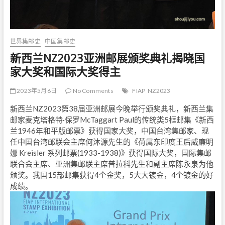
世界集邮史
中国集邮史
新西兰NZ2023亚洲邮展颁奖典礼揭晓国
家大奖和国际大奖得主
2023年5月6日
No Comments
FIAP
NZ2023
新西兰NZ2023第38届亚洲邮展今晚举行颁奖典礼，新西兰集
邮家麦克塔格特·保罗McTaggart Paul的传统类5框邮集《新西
兰1946年和平版邮票》获得国家大奖，中国台湾集邮家、现
任中国台湾邮联会主席何沐源先生的《荷属东印度王后威廉明
娜 Kreisler 系列邮票(1933-1938)》获得国际大奖，国际集邮
联合会主席、亚洲集邮联主席普拉科先生和副主席陈永泉为他
颁奖。我国15部邮集获得4个金奖，5大大镀金，4个镀金的好
成绩。