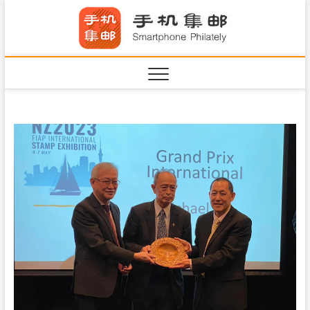
S
手机集
k
SHOUJIJIYOU.COM
i
·Smart
p
t
o
c
o
n
t
e
n
t