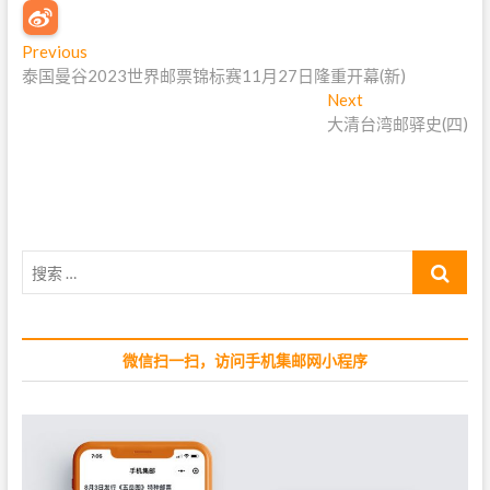
文
Previous
P
泰国曼谷2023世界邮票锦标赛11月27日隆重开幕(新)
r
章
e
Next
N
导
v
大清台湾邮驿史(四)
e
i
x
航
o
t
u
p
s
o
p
s
搜
o
t
索
s
:
…
t
:
微信扫一扫，访问手机集邮网小程序