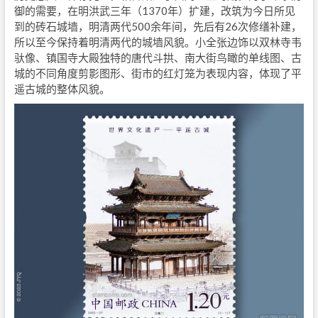
御的需要，在明洪武三年（1370年）扩建，改筑为今日所见
到的砖石城墙，明清两代500余年间，先后有26次修缮补建，
所以至今保持着明清两代的城墙风貌。小全张边饰以双林寺韦
驮像、镇国寺大殿独特的唐代斗拱、南大街鸟瞰的单线图、古
城的不同角度剪影图形、街市的红灯笼为表现内容，体现了平
遥古城的整体风貌。