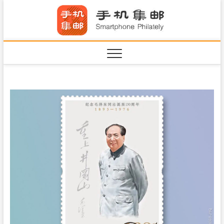
S
手机集
k
SHOUJIJIYOU.COM
i
·Smart
p
t
o
c
o
n
t
e
n
t