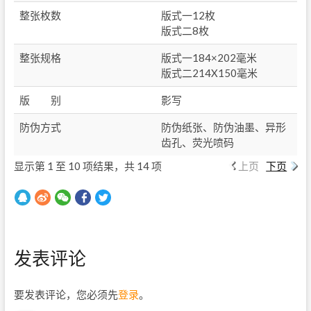
整张枚数
版式一12枚
版式二8枚
整张规格
版式一184×202毫米
版式二214X150毫米
版 别
影写
防伪方式
防伪纸张、防伪油墨、异形
齿孔、荧光喷码
显示第 1 至 10 项结果，共 14 项
上页
下页
发表评论
要发表评论，您必须先
登录
。