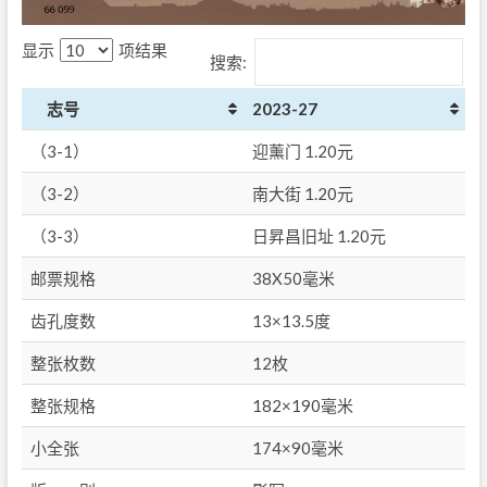
显示
项结果
搜索:
志号
2023-27
（3-1）
迎薰门 1.20元
（3-2）
南大街 1.20元
（3-3）
日昇昌旧址 1.20元
邮票规格
38X50毫米
齿孔度数
13×13.5度
整张枚数
12枚
整张规格
182×190毫米
小全张
174×90毫米