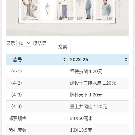
显示
项结果
搜索:
志号
2023-26
（4-1）
坚持抗战 1.20元
（4-2）
建设十三陵水库 1.20元
（4-3）
胸怀天下 1.20元
（4-4）
重上井冈山 1.20元
邮票规格
34X50毫米
齿孔度数
13X13.5度