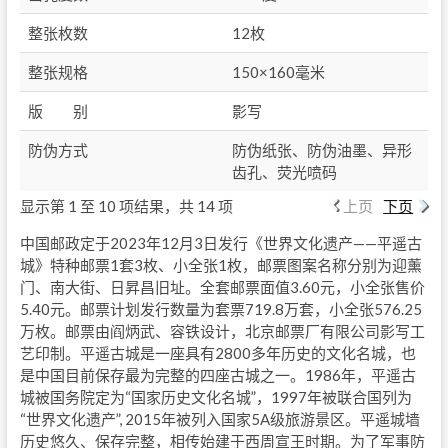
整张枚数
12枚
整张规格
150×160毫米
版 别
影写
防伪方式
防伪纸张、防伪油墨、异形
齿孔、荧光喷码
显示第 1 至 10 项结果，共 14 项
上页
下页
中国邮政定于2023年12月3日发行《世界文化遗产——平遥古
城》特种邮票1套3枚、小全张1枚，邮票图案名称分别为迎薰
门、南大街、日昇昌旧址。全套邮票面值3.60元，小全张售价
5.40元。邮票计划发行数量为套票719.8万套，小全张576.25
万枚。邮票由阎炳武、容铁设计，北京邮票厂有限公司影写工
艺印制。平遥古城是一座具有2800多年历史的文化名城，也
是中国目前保存最为完整的四座古城之一。1986年，平遥古
城被国务院定为“国家历史文化名城”，1997年被联合国列为
“世界文化遗产”, 2015年被列入国家5A级旅游景区。平遥城墙
历史悠久、保存完整，相传始建于西周宣王时期。为了军事防