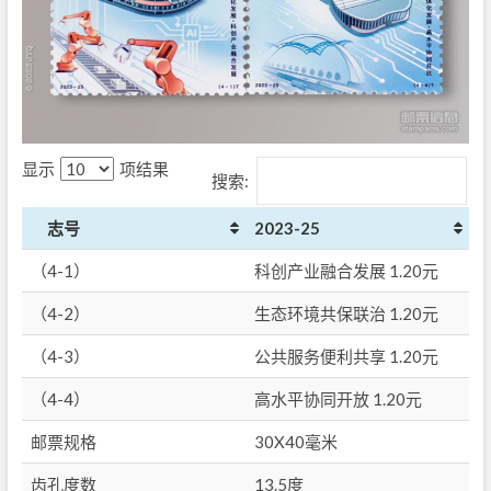
显示
项结果
搜索:
志号
2023-25
（4-1）
科创产业融合发展 1.20元
（4-2）
生态环境共保联治 1.20元
（4-3）
公共服务便利共享 1.20元
（4-4）
高水平协同开放 1.20元
邮票规格
30X40毫米
齿孔度数
13.5度