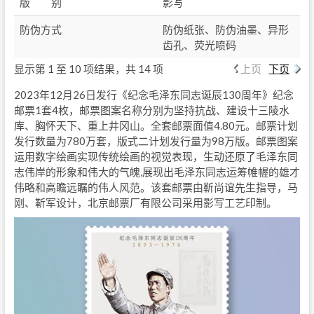
版 别
影写
防伪方式
防伪纸张、防伪油墨、异形
齿孔、荧光喷码
显示第 1 至 10 项结果，共 14 项
上页
下页
2023年12月26日发行《纪念毛泽东同志诞辰130周年》纪念
邮票1套4枚，邮票图案名称分别为坚持抗战、建设十三陵水
库、胸怀天下、重上井冈山。全套邮票面值4.80元。邮票计划
发行数量为780万套，版式二计划发行量为98万版。邮票图案
运用数字绘画实现传统绘画的视觉表现，生动还原了毛泽东同
志伟岸的形象和伟大的气魄,展现出毛泽东同志运筹帷幄的雄才
伟略和高瞻远瞩的伟人风范。该套邮票由靳尚谊先生指导，马
刚、靳军设计，北京邮票厂有限公司采用影写工艺印制。