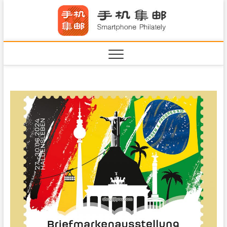
S
手机集
k
SHOUJIJIYOU.COM
i
·Smart
p
t
o
c
o
n
t
e
n
t