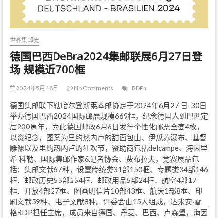
世界集邮史
德国巴西DeBra2024集邮联展6月27日登
场 规模近700框
2024年5月18日
No Comments
BDPh
德国集邮联下辖哈尔登斯莱本邮协定于2024年6月27 日-30日
举办德国巴西2024国际邮展规模669框，纪念德国人到巴西定
居200周年，为此德国邮政6月6日发行个性化邮票全套4枚，
以资纪念，图案为里约热内卢的甜面包山、伊瓜苏瀑布、基督
雕像以及里约热内卢的狂欢节，赞助商包括delcampe、海因里
希·科勒、国际集邮作家&记者协会、费布拉夫，竞赛展品包
括：集邮文献67种，设置传统类31部150框、专题类34部146
框、邮政历史55部254框、邮政用品5部24框、航空4部17
框、开放4部27框、图画明信片10部43框、航天1部8框、印
刷文献59种、电子文献8种。评委会由15人组成，达米安·雷
格RDP担任主席，成员来自德国、丹麦、巴西、卢森堡，海因