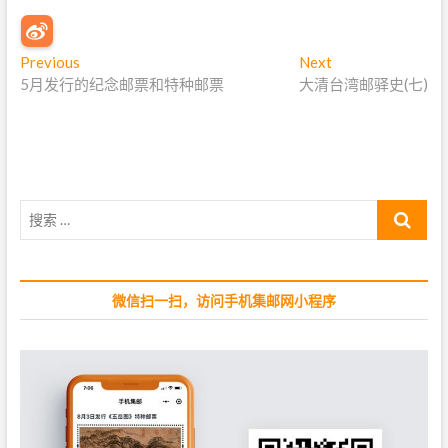
文
Previous
P
Next
N
5月发行的纪念邮票和特种邮票
r
大清台湾邮驿史(七)
e
章
e
x
导
v
t
i
p
航
o
o
u
s
搜
s
t
索
p
:
…
o
s
微信扫一扫，访问手机集邮网小程序
t
: