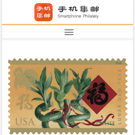
S
手机集
k
SHOUJIJIYOU.COM
i
·Smart
p
t
o
c
o
n
t
e
n
t