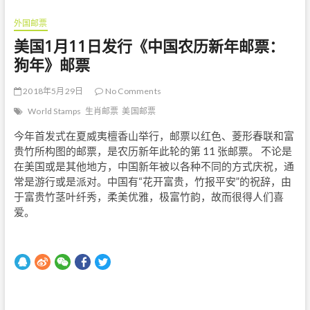
外国邮票
美国1月11日发行《中国农历新年邮票：
狗年》邮票
2018年5月29日
No Comments
World Stamps
生肖邮票
美国邮票
今年首发式在夏威夷檀香山举行，邮票以红色、菱形春联和富
贵竹所构图的邮票，是农历新年此轮的第 11 张邮票。 不论是
在美国或是其他地方，中国新年被以各种不同的方式庆祝，通
常是游行或是派对。中国有“花开富贵，竹报平安”的祝辞，由
于富贵竹茎叶纤秀，柔美优雅，极富竹韵，故而很得人们喜
爱。