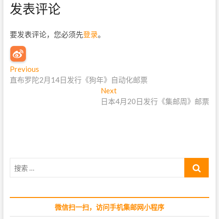
发表评论
要发表评论，您必须先
登录
。
文
Previous
P
直布罗陀2月14日发行《狗年》自动化邮票
r
章
e
Next
N
导
v
日本4月20日发行《集邮周》邮票
e
i
x
航
o
t
u
p
s
o
p
s
搜
o
t
索
s
:
…
t
:
微信扫一扫，访问手机集邮网小程序