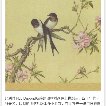
比利时 Hub Dupond所绘的动物插画在上世纪三、四十年代十
分著名，印制的明信片版本多不胜数，在此补充一说首日戳图