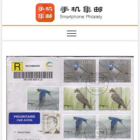
S
手机集
k
SHOUJIJIYOU.COM
i
·Smart
p
t
o
c
o
n
t
e
n
t