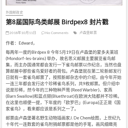
外国邮政史
第8届国际鸟类邮展 Birdpex8 封片戳
2018年10月11日
No Comments
卢森堡邮票
作者：Edward，
每两年一度的Birdpex 8 今年5月19日在卢森堡的蒙多夫莱班
(Mondorf-les-brains) 举办，故名思义邮展主要展览雀鸟邮
集，而主办国通常都会发行一下雀鸟邮票以作纪念，当然也盘
算邮展中那些雀鸟爱好者的荷包。卢森堡就在第二轮新邮发行
日就有一套雀鸟邮票了，按照新邮杂志中的介绍，由今年开始
一连三年都会发行这个珍稀雀鸟系列，共9枚邮票。但介绍中
说是珍稀，然今年的三种物种芦莺 (Reed Warbler)、家燕
(Barn Swallow)和蓝点颏(Bluethroat)在欧洲大陆都并不珍稀。
在这里也顺便一提，下年度的「欧罗巴」(Europa)正正是《国
家雀鸟》，看来都应该是系列之一了。
邮票由卢森堡著名野生动物插画家J. De Chem绘图，上世纪九
十年代一连数套的雀鸟附捐邮票都是他的手笔，画风细緻亮