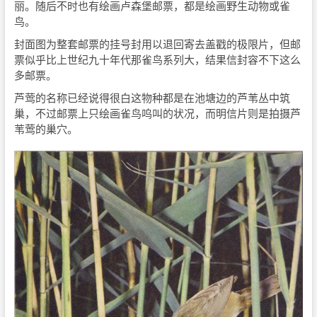
丽。随后不时也有绘画卢森堡邮票，都是绘画野生动物或雀
鸟。
封面图为整套邮票的挂号封用以退回寄去盖戳的极限片，但邮
票似乎比上世纪九十年代那雀鸟系列大，结果信封容不下这么
多邮票。
芦莺的名称已经说得很白这物种都是在池塘边的芦苇丛中筑
巢，不过邮票上只绘画雀鸟呜叫的状况，而明信片则是拍摄芦
苇莺的巢穴。