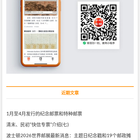
近期文章
1月至4月发行的纪念邮票和特种邮票
清末、民初“快信专票”介绍(七)
波士顿2026世界邮展最新消息：主题日纪念戳和19个邮政摊