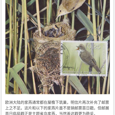
欧洲大陆的家燕通常都在屋檐下筑巢，明信片再次补充了邮票
上之不足。这片和以下的家燕片虽不是销邮票首日戳，但邮展
首日临局戳正是主题雀鸟家燕，当然盖这戳更为稳妥。