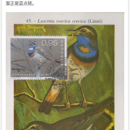
案正是蓝点颏。