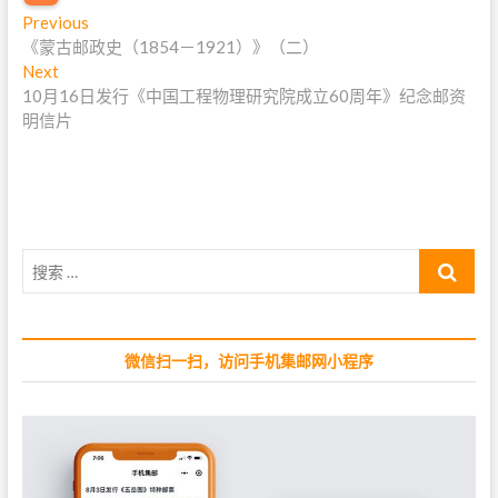
文
Previous
P
《蒙古邮政史（1854－1921）》（二）
r
章
Next
N
e
导
10月16日发行《中国工程物理研究院成立60周年》纪念邮资
e
v
明信片
x
i
航
t
o
p
u
o
s
s
p
t
o
搜
:
s
索
t
…
:
微信扫一扫，访问手机集邮网小程序