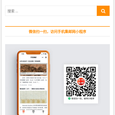
p
s
搜
o
t
索
s
:
…
t
:
微信扫一扫，访问手机集邮网小程序