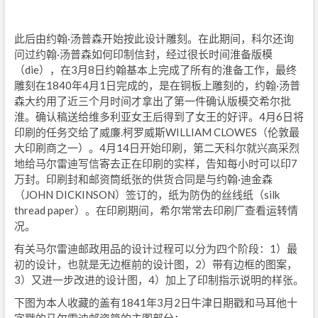
此后由约翰·汤普森开始按此设计雕刻。在此期间，科尔还询
问过约翰·汤普森如何印制信封，经过很长时间淮备版模
（die），在3月8日约翰基本上完成了所有的淮备工作，最终
雕刻在1840年4月1日完成的，是在铜板上雕刻的，约翰·汤普
森大约用了近三个月时间才拿出了第一件确认版模交希尔批
淮。确认稿送给维多利亚女王后得到了女王的好评。4月6日将
印刷的任务交给了威廉.柯罗威斯WILLIAM CLOWES（伦敦最
大印刷商之一）。4月14日开始印刷，第二天科尔就兴高采烈
地给马尔雷迪写信寄去正在印刷的实样，告知每小时可以印7
万封。印刷封和邮资筒纸张的供货合同是与约翰·迪金森
（JOHN DICKINSON）签订的，纸为防伪的丝线纸（silk
thread paper）。在印刷期间，希尔常常去印刷厂查看运转情
况。
有关马尔雷迪邮政用品的设计过程可以分为四个阶段：1）最
初的设计，也就是无边框前的设计图，2）带有边框的图案，
3）又进一步改进的设计图，4）加上了印制指示说明的样张。
下图为本人收藏的盖有1841年3月2日牛津日期戳和马耳他十
字戳的马尔雷迪邮资简的主图部分：