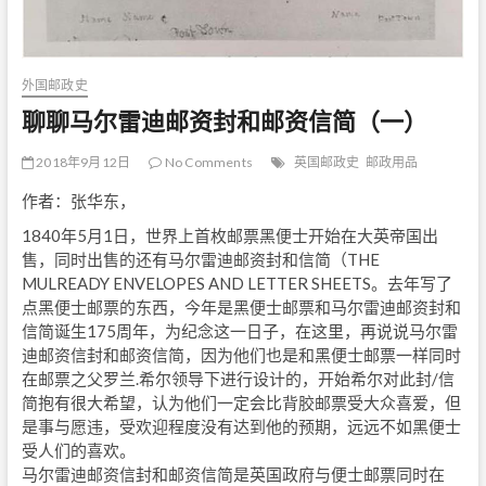
外国邮政史
聊聊马尔雷迪邮资封和邮资信简（一）
2018年9月12日
No Comments
英国邮政史
邮政用品
作者：张华东，
1840年5月1日，世界上首枚邮票黑便士开始在大英帝国出
售，同时出售的还有马尔雷迪邮资封和信简（THE
MULREADY ENVELOPES AND LETTER SHEETS。去年写了
点黑便士邮票的东西，今年是黑便士邮票和马尔雷迪邮资封和
信简诞生175周年，为纪念这一日子，在这里，再说说马尔雷
迪邮资信封和邮资信简，因为他们也是和黑便士邮票一样同时
在邮票之父罗兰.希尔领导下进行设计的，开始希尔对此封/信
简抱有很大希望，认为他们一定会比背胶邮票受大众喜爱，但
是事与愿违，受欢迎程度没有达到他的预期，远远不如黑便士
受人们的喜欢。
马尔雷迪邮资信封和邮资信简是英国政府与便士邮票同时在