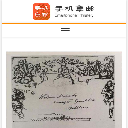
S
手机集
k
SHOUJIJIYOU.COM
i
·Smart
p
t
o
c
o
n
t
e
n
t