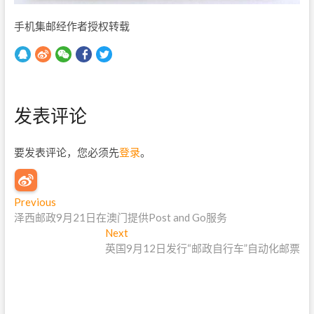
手机集邮经作者授权转载
发表评论
要发表评论，您必须先
登录
。
文
Previous
P
泽西邮政9月21日在澳门提供Post and Go服务
r
章
e
Next
N
导
v
英国9月12日发行“邮政自行车”自动化邮票
e
i
x
航
o
t
u
p
s
o