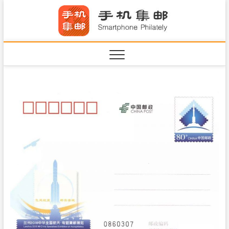
S
手机集
k
SHOUJIJIYOU.COM
i
·Smart
p
t
o
c
o
n
t
e
n
t