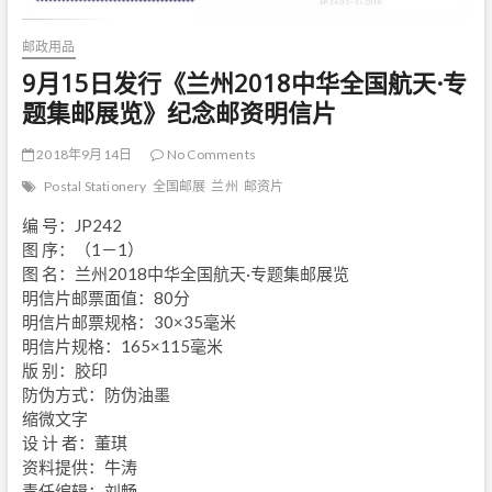
邮政用品
9月15日发行《兰州2018中华全国航天·专
题集邮展览》纪念邮资明信片
2018年9月14日
No Comments
Postal Stationery
全国邮展
兰州
邮资片
编 号：JP242
图 序：（1－1）
图 名：兰州2018中华全国航天·专题集邮展览
明信片邮票面值：80分
明信片邮票规格：30×35毫米
明信片规格：165×115毫米
版 别：胶印
防伪方式：防伪油墨
缩微文字
设 计 者：董琪
资料提供：牛涛
责任编辑：刘畅