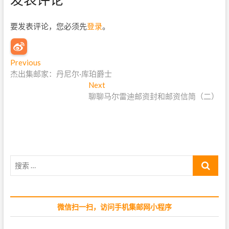
要发表评论，您必须先
登录
。
文
Previous
P
杰出集邮家：丹尼尔·库珀爵士
r
章
e
Next
N
导
v
聊聊马尔雷迪邮资封和邮资信简（二）
e
i
x
航
o
t
u
p
s
o
p
s
搜
o
t
索
s
:
…
t
:
微信扫一扫，访问手机集邮网小程序