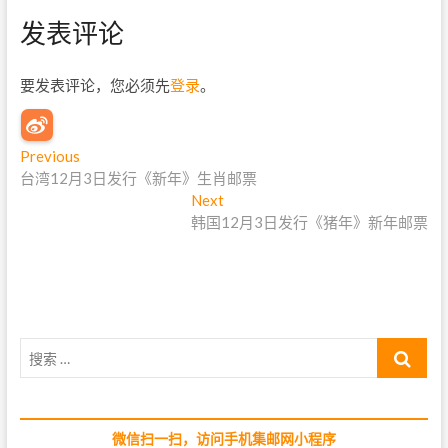
发表评论
要发表评论，您必须先
登录
。
文
Previous
P
台湾12月3日发行《新年》生肖邮票
r
章
e
Next
N
导
v
韩国12月3日发行《猪年》新年邮票
e
i
x
航
o
t
u
p
s
o
p
s
搜
o
t
索
s
:
…
t
:
微信扫一扫，访问手机集邮网小程序