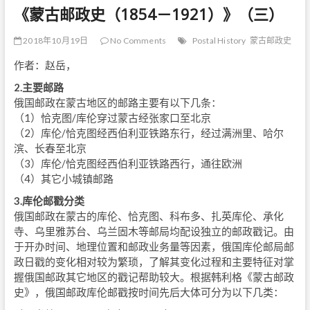
《蒙古邮政史（1854－1921）》（三）
2018年10月19日
No Comments
Postal History
蒙古邮政史
作者：赵岳，
2.主要邮路
俄国邮政在蒙古地区的邮路主要有以下几条：
（1）恰克图/库伦穿过蒙古经张家口至北京
（2）库伦/恰克图经西伯利亚铁路东行，经过满洲里、哈尔
滨、长春至北京
（3）库伦/恰克图经西伯利亚铁路西行，通往欧洲
（4）其它小城镇邮路
3.库伦邮戳分类
俄国邮政在蒙古的库伦、恰克图、科布多、扎英库伦、承化
寺、乌里雅苏台、乌兰固木等邮局均配设独立的邮政戳记。由
于开办时间、地理位置和邮政业务量等因素，俄国库伦邮局邮
政日戳的变化相对较为繁琐，了解其变化过程和主要特征对掌
握俄国邮政其它地区的戳记帮助较大。根据韩利格《蒙古邮政
史》，俄国邮政库伦邮戳按时间先后大体可分为以下几类：