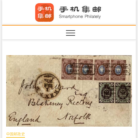
S
手机集
k
SHOUJIJIYOU.COM
i
·Smart
p
t
o
c
o
n
t
e
n
t
中国邮政史