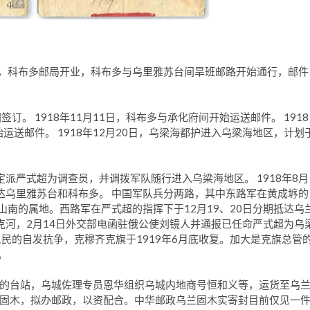
月后，科布多邮局开业，科布多与乌里雅苏台间旱班邮路开始通行，邮件
订。 1918年11月11日，科布多与承化府间开始运送邮件。 1918
运送邮件。 1918年12月20日，乌梁海都护进入乌梁海地区，计划
定派严式超为调查员，并调拨军队随行进入乌梁海地区。 1918年8月
到达乌里雅苏台和科布多。 中国军队兵分两路，其中东路军在黄成垿的
在山南的属地。西路军在严式超的指挥下于12月19、20日分期抵达乌
里克河，2月14日外交部电函驻俄公使刘镜人并通报已任命严式超为乌
民的自发抗争，克穆齐克旗于1919年6月底收复。加大是克旗总管
。
的台站，乌城佐理专员恩华组织乌城内地商号恒和义等，运货至乌
固木，拟办邮政，以资配合。中华邮政乌兰固木实寄封目前仅见一