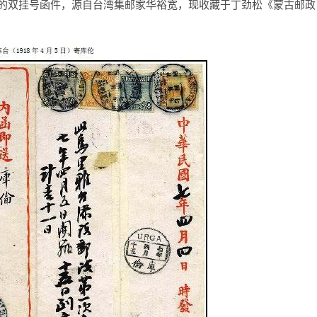
一的双挂号函件，源自台湾集邮家华裕宽，现收藏于丁劲松《蒙古邮政