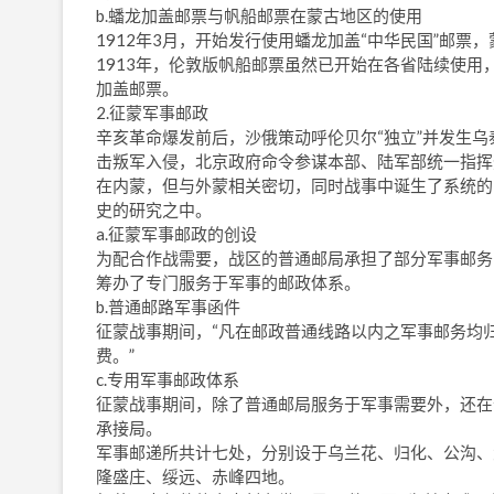
b.蟠龙加盖邮票与帆船邮票在蒙古地区的使用
1912年3月，开始发行使用蟠龙加盖“中华民国”邮票
1913年，伦敦版帆船邮票虽然已开始在各省陆续使用，
加盖邮票。
2.征蒙军事邮政
辛亥革命爆发前后，沙俄策动呼伦贝尔“独立”并发生乌
击叛军入侵，北京政府命令参谋本部、陆军部统一指挥
在内蒙，但与外蒙相关密切，同时战事中诞生了系统的
史的研究之中。
a.征蒙军事邮政的创设
为配合作战需要，战区的普通邮局承担了部分军事邮务
筹办了专门服务于军事的邮政体系。
b.普通邮路军事函件
征蒙战事期间，“凡在邮政普通线路以内之军事邮务均
费。”
c.专用军事邮政体系
征蒙战事期间，除了普通邮局服务于军事需要外，还在
承接局。
军事邮递所共计七处，分别设于乌兰花、归化、公沟、
隆盛庄、绥远、赤峰四地。