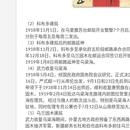
（2）科布多建局
1918年11月1日，在乌里雅苏台邮局开业整整7个
分别于每周五及每周二发出。
（3）科布多建局后的邮路延伸
1918年11月2日，科布多至承化府五阶段邮路承办合同签
年12月18日，科布多至乌兰固木在邮运合同签订后开始
1919年1月8日将邮路延伸至乌梁海。
（4）武力收复乌梁海
1918年5月4日，经国民政府国务院会议研究，正式决
16日，严式超一行从库伦出发，9月1日和23日先后
带领下于1918年11月14日出师后，顺利收复唐努旗
固木，1919年2月4日抵达乌梁海克旗境内前图拉贺
海佐理员。 经过与俄人的数次战斗后，特别是乌梁海人
驻地，同时佐理专员公署也于7月12日从山南移至加大
（5）乌兰固木建局
武力收复乌梁海期间，外蒙古地方政府预备了东西两路
固木接济军需，新疆邮务长杜和伯也由科布多前往乌兰