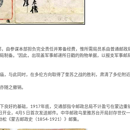
部，由参谋本部担负完全责任并筹备经费，惟所需局员系由普通邮政
局制备。”因此，出现盖军事邮递所日戳的购物单据，以报支军事邮
、大王庙，与此同时，在多伦方向取得了奎苏之战的胜利，肃清了多伦附
。
亦随之撤销。
下良好的基础，1917年底，交通部指令邮政总局不计盈亏在蒙边重
1日开业，4月5 日首次发送邮件。中华邮政乌里雅苏台开局封存世仅
《蒙古邮政史（1854-1921）》邮集。