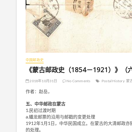
中国邮政史
《蒙古邮政史（1854－1921）》（
2018年10月31日
No Comments
Postal History
蒙
作者：赵岳，
五、中华邮政在蒙古
1.民初过渡时期
a.蟠龙邮票的沿用与邮戳的变更处理
1912年1月1日，中华民国成立。在蒙古的大清邮政
的处理。