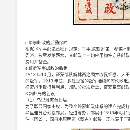
d.军事邮政的后勤保障
根据《军事邮递章程》规定：军事邮递所“隶于参谋本
委派，按章发给薪水，其邮政上一切应用物件亦系邮政
费用并备查。
e.征蒙军事邮政的撤销
1913 年10 月，征蒙部队解林西之围并收复经棚
的叛军。1913 年底，多处受挫的叛军陆续向库伦败退
征蒙战争取得胜利后，部队分批次撤离，征蒙军事邮政
3.新邮局的创设
（1）乌里雅苏台建局
为了彰显国家主权，为整个外蒙邮政体系的建立完成打
乌里雅苏台创设邮局。经过筹办，邮局于1918年4月
件（图2），源自水原明窗《蒙古》邮集，现收藏于丁劲松