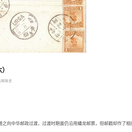
六）
古邮政史
亦随之向中华邮政过渡，过渡时期虽仍沿用蟠龙邮票，但邮戳却作了相