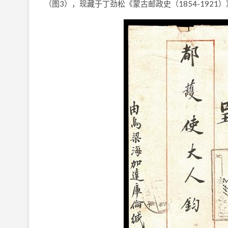
（图3），现藏于丁劲松《蒙古邮政史（1854-1921