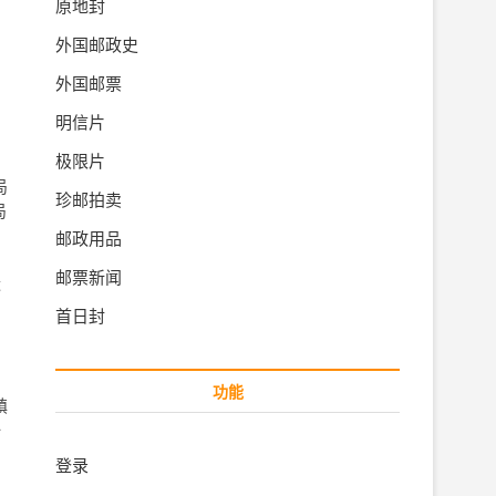
原地封
外国邮政史
外国邮票
明信片
极限片
局
珍邮拍卖
局
邮政用品
邮票新闻
近
首日封
功能
镇
一
登录