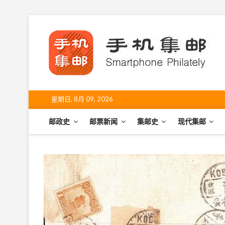
S
k
手
i
SHO
p
t
o
c
o
星期日, 8月 09, 2026
n
t
邮政史
邮票新闻
集邮史
现代集邮
e
n
t