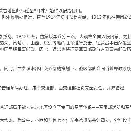
，蒙古地区邮局延至9月才开始得以配给使用。
但外蒙地处偏远，直至1914年初才获得配给，1913 年仍在使用蟠
泰叛乱。1912年冬，伪蒙叛军兵分三路，大规格全面入侵内蒙。为
热河、察哈尔、山西、绥远等地的驻军进行反击。征蒙战事虽然发
中国早期军事邮政，因此，通常也将征蒙军事邮政放入到蒙古邮政
，同时，在参谋本部和交通部的策划下，战区部队会同当地邮政系
归普通邮局办理，隶于交通部，由交通部担负完全责任，并筹备经
普通邮局不能力达之地区设立了专门的军事体系——军事邮递所和军
大佘太、后公中、林西和开鲁七地；军事承接局共计四处，分别设