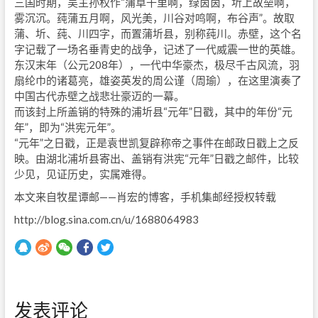
三国时期，吴主孙权作“蒲草千里啊，绿茵茵，圻上故垒啊，
雾沉沉。莼蒲五月啊，风光美，川谷对鸣啊，布谷声”。故取
蒲、圻、莼、川四字，而置蒲圻县，别称莼川。赤壁，这个名
字记载了一场名垂青史的战争，记述了一代威震一世的英雄。
东汉末年（公元208年），一代中华豪杰，极尽千古风流，羽
扇纶巾的诸葛亮，雄姿英发的周公谨（周瑜），在这里演奏了
中国古代赤壁之战悲壮豪迈的一幕。
而该封上所盖销的特殊的浦圻县“元年”日戳，其中的年份“元
年”，即为“洪宪元年”。
“元年”之日戳，正是袁世凯复辟称帝之事件在邮政日戳上之反
映。由湖北浦圻县寄出、盖销有洪宪“元年”日戳之邮件，比较
少见，见证历史，实属难得。
本文来自牧星谭邮——肖宏的博客，手机集邮经授权转载
http://blog.sina.com.cn/u/1688064983
发表评论