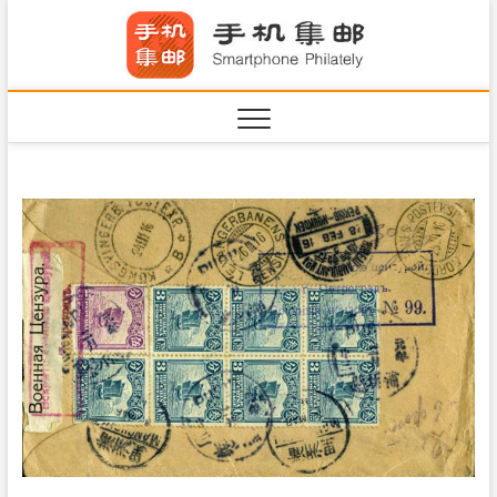
S
手机集
k
SHOUJIJIYOU.COM
i
·Smart
p
t
o
c
o
n
t
e
n
t