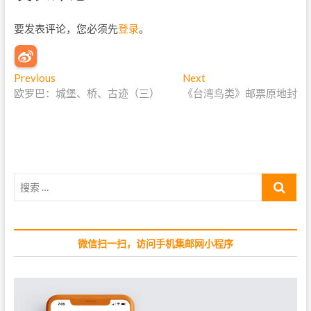
要发表评论，您必须先
登录
。
文
Previous
P
Next
N
欧罗巴：城堡、桥、古迹（三）
r
《台湾鸟类》邮票原地封
e
章
e
x
导
v
t
i
p
航
o
o
u
s
搜
s
t
索
p
:
…
o
s
微信扫一扫，访问手机集邮网小程序
t
: