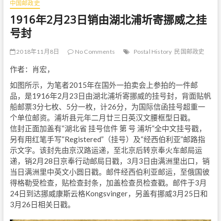
中国邮政史
1916年2月23日销由湖北浦圻寄挪威之挂
号封
2018年11月8日
No Comments
Postal History
民国邮政史
作者：肖宏，
如图所示，为笔者2015年在国外一拍卖会上参拍的一件邮
品，是1916年2月23日由湖北浦圻寄挪威的挂号封，背面贴帆
船邮票3分七枚、5分一枚，计26分，为国际信函挂号超重一
个单位邮资。浦圻县元年二月廿三日英汉文腰框型日戳。
信封正面加盖有“湖北省 挂号信件 第 号 浦圻”全中文挂号戳，
另有用红笔手写“Registered”（挂号）及“经西伯利亚”邮路指
示文字。该封先由京汉路运递，至北京后转京奉火车邮局运
递，销2月28日京奉行动邮局日戳，3月3日由满洲里出口，销
当日满洲里中英文小圆日戳。邮件经西伯利亚邮运，至俄国彼
得格勒受检查，贴检查封条，加盖检查员检查戳。邮件于3月
24日到达挪威康斯云格Kongsvinger，另盖有挪威3月25日和
3月26日相关日戳。