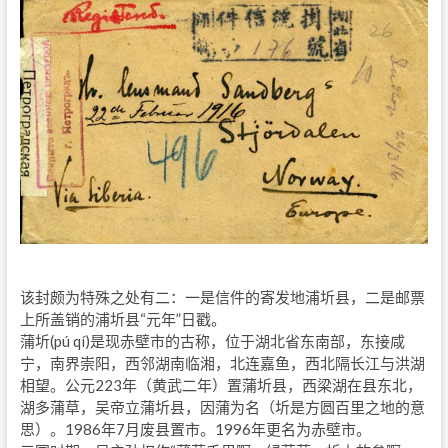
该封颇为特殊之处有二：一是信件的寄发地浦圻县，二是邮票
上所盖销的浦圻县“元年”日戳。
蒲圻(pú qí)是现赤壁市的古称，位于湖北省东南部，东接咸
宁，南界崇阳，西邻湖南临湘，北连嘉鱼，西北隔长江与洪湖
相望。公元223年（黄武二年）置蒲圻县，西梁湖在县东北，
湖多蒲草，吴帝立蒲圻县，因蒲为名（圻是方圆百里之地的意
思）。1986年7月废县置市。1996年更名为赤壁市。