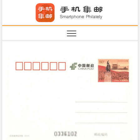
S
手机集
k
SHOUJIJIYOU.COM
i
·Smart
p
t
o
c
o
n
t
e
n
t