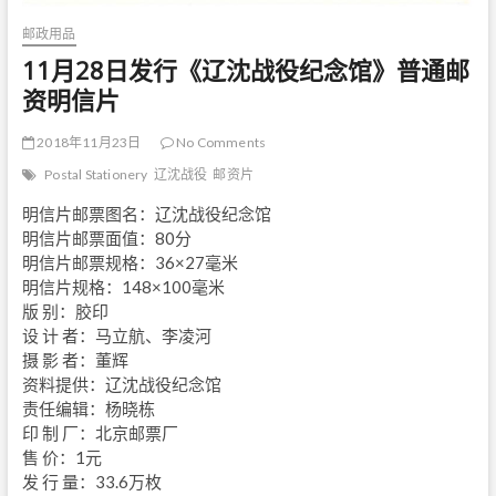
邮政用品
11月28日发行《辽沈战役纪念馆》普通邮
资明信片
2018年11月23日
No Comments
Postal Stationery
辽沈战役
邮资片
明信片邮票图名：辽沈战役纪念馆
明信片邮票面值：80分
明信片邮票规格：36×27毫米
明信片规格：148×100毫米
版 别：胶印
设 计 者：马立航、李凌河
摄 影 者：董辉
资料提供：辽沈战役纪念馆
责任编辑：杨晓栋
印 制 厂：北京邮票厂
售 价：1元
发 行 量：33.6万枚