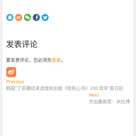
发表评论
要发表评论，您必须先
登录
。
文
Previous
P
韩国“丁若镛结束流放和出版《牧民心书》200 周年”首日封
r
章
e
Next
N
导
v
杰出集邮家：米拉博
e
i
x
航
o
t
u
p
s
o
p
s