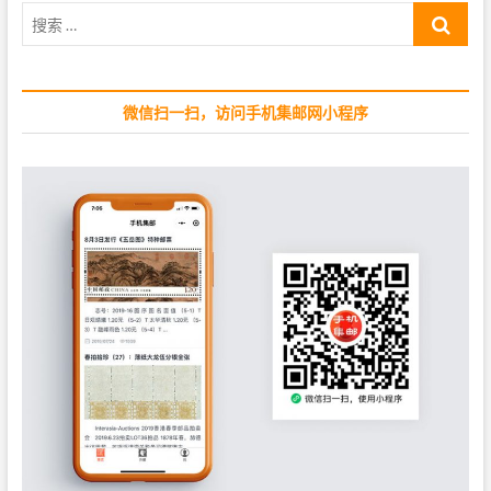
搜
o
t
索
s
:
…
t
:
微信扫一扫，访问手机集邮网小程序