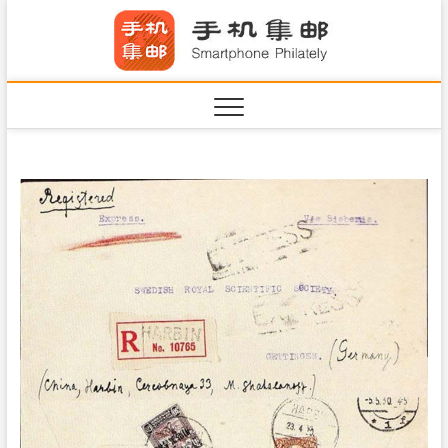
S
手机集
k
SHOUJIJIYOU.COM
i
·Smart
p
t
o
c
o
n
t
e
n
t