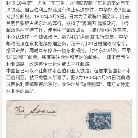
起“9.18事变”，占领了东三省，并彻底控制了东北的南满与东
清铁路。但西伯利亚邮路没有停止运送邮件，中华邮政仍然坚
持部分邮权。1932年3月9日，日本为了欺骗中国民众，掩盖
其明目张胆占领东北的罪行，扶植了“满洲国”傀儡政府。中华
邮政仍在坚持工作，使用中华邮政邮票，同时向国内外宣告，
不承认这样一个傀儡政府。到7月伪“满洲国”发行邮票，中华
邮政无法在东北继续办理业务，乃于7月23日根据政府指令，
撤退进关，同时宣布停办一切东北邮务，封锁东北邮路，不承
认“满洲国”邮票。所有寄往欧洲和美洲的邮件，一律不走西伯
利亚邮路，改走苏伊士运河或太平洋邮路。
中国自己可以不让邮件走西伯利亚大铁路，但要求各国都不走
西伯利亚，就不免强人所难了。图2为1933年1月31日瑞典通
过西伯利亚邮路寄北京封，收件地址“瑞典别墅”，即斯文赫定
在北平的寓所。