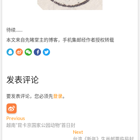
待续……
本文来自先睹堂主的博客，手机集邮经作者授权转载
发表评论
要发表评论，您必须先
登录
。
文
Previous
P
越南“昆卡京国家公园动物”首日封
r
章
e
Next
N
导
v
台湾《新年》生肖邮票临局封
e