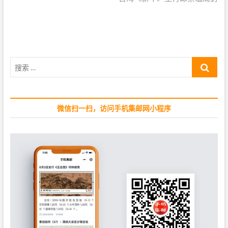
i
x
航
o
t
u
p
s
o
p
s
搜
o
t
索
s
:
…
t
:
微信扫一扫，访问手机集邮网小程序