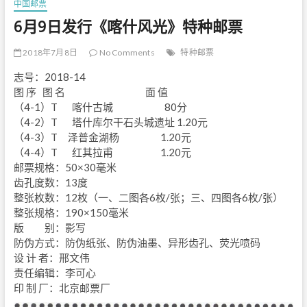
中国邮票
6月9日发行《喀什风光》特种邮票
2018年7月8日
No Comments
特种邮票
志号：2018-14
图 序 图 名 面 值
（4-1）T 喀什古城 80分
（4-2）T 塔什库尔干石头城遗址 1.20元
（4-3）T 泽普金湖杨 1.20元
（4-4）T 红其拉甫 1.20元
邮票规格：50×30毫米
齿孔度数：13度
整张枚数：12枚（一、二图各6枚/张；三、四图各6枚/张）
整张规格：190×150毫米
版 别：影写
防伪方式：防伪纸张、防伪油墨、异形齿孔、荧光喷码
设 计 者：邢文伟
责任编辑：李可心
印 制 厂：北京邮票厂