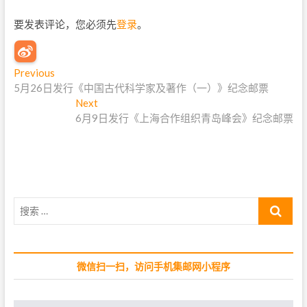
要发表评论，您必须先
登录
。
文
Previous
P
5月26日发行《中国古代科学家及著作（一）》纪念邮票
r
章
e
Next
N
导
v
6月9日发行《上海合作组织青岛峰会》纪念邮票
e
i
x
航
o
t
u
p
s
o
p
s
搜
o
t
索
s
:
…
t
:
微信扫一扫，访问手机集邮网小程序