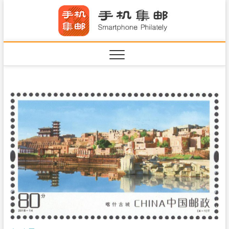
S
手机集
k
SHOUJIJIYOU.COM
i
·Smart
p
t
o
c
o
n
t
e
n
t