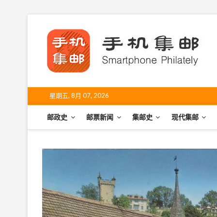
S
k
手
i
SHO
p
t
o
c
o
星期五, 8月 07, 2026
n
t
邮政史
邮票新闻
集邮史
现代集邮
e
n
t