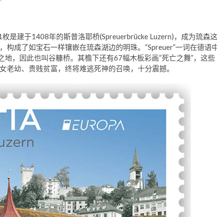
于1408年的斯普洛耶桥(Spreuerbrücke Luzern)，成为琉森
成了如宝石一样镶嵌在琉森湖边的明珠。“Spreuer”一词在德语
之地，因此也叫谷糠桥。其檐下还有67幅木板彩画“死亡之舞”，这些
女老幼、贵贱贫富，终将难逃死神的召唤，十分震撼。