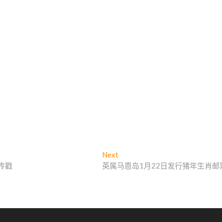
Next
N
传戳
英属马恩岛1月22日发行猪年生肖邮
e
x
t
p
o
s