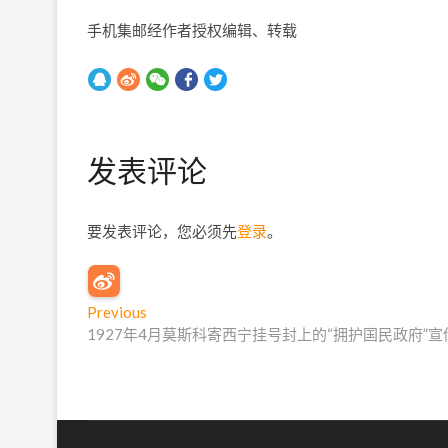
手机集邮经作者授权编辑、转载
发表评论
要发表评论，您必须先
登录
。
文
Previous
P
1927年4月莫斯科寄西宁挂号封上的“拥护国民政府”宣
r
章
e
导
v
i
航
o
u