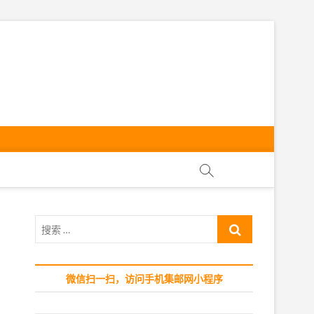
ly
搜
索
…
微信扫一扫，访问手机集邮网小程序