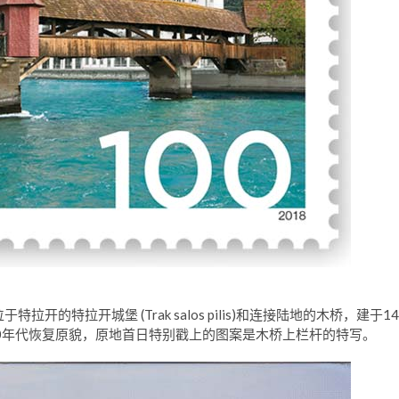
的特拉开城堡 (Trak salos pilis)和连接陆地的木桥，建于14
0年代恢复原貌，原地首日特别戳上的图案是木桥上栏杆的特写。