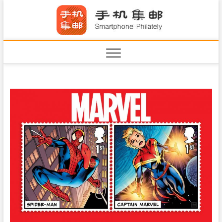
S
手机集
k
SHOUJIJIYOU.COM
i
·Smart
p
t
o
c
o
n
t
e
n
t