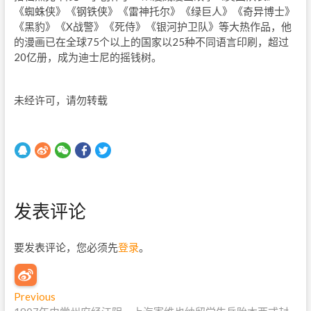
《蜘蛛侠》《钢铁侠》《雷神托尔》《绿巨人》《奇异博士》
《黑豹》《X战警》《死侍》《银河护卫队》等大热作品，他
的漫画已在全球75个以上的国家以25种不同语言印刷，超过
20亿册，成为迪士尼的摇钱树。
未经许可，请勿转载
发表评论
要发表评论，您必须先
登录
。
文
Previous
P