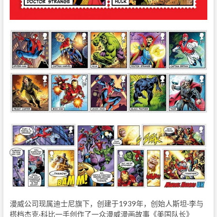
漫威公司现属迪士尼旗下，创建于1939年，创始人斯坦·李与
搭档杰克·科比一手创作了一众漫威漫画故事《美国队长》