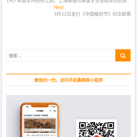
1907年由常州府经江阴、上海寄维也纳留学生岳贻本西式封
r
章
e
Next
N
导
v
3月12日发行《中国植树节》纪念邮票
e
i
x
航
o
t
u
p
s
o
p
s
搜
o
t
索
s
:
…
t
:
微信扫一扫，访问手机集邮网小程序