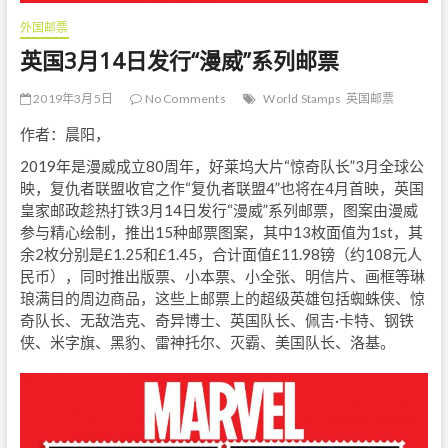
外国邮票
英国3月14日发行“漫威”系列邮票
2019年3月5日
No Comments
World Stamps
英国邮票
作者：晨阳，
2019年是漫威成立80周年，好莱坞大片“惊奇队长”3月全球公
映，复仇者联盟收官之作“复仇者联盟4”也将在4月首映，英国
皇家邮政趁热打铁3月14日发行“漫威”系列邮票，图案由漫威
参与精心绘制，推出15种邮票图案，其中13枚面值为1st，其
余2枚分别是£1.25和£1.45，合计面值£11.98镑（约108元人
民币），同时推出版票、小本票、小全张、明信片、画框等琳
琅满目的周边商品，这些上邮票上的超级英雄包括蜘蛛侠、惊
奇队长、无敌浩克、奇异博士、英国队长、佩吉·卡特、钢铁
侠、米字旗、黑豹、雷神托尔、灭霸、美国队长、洛基。