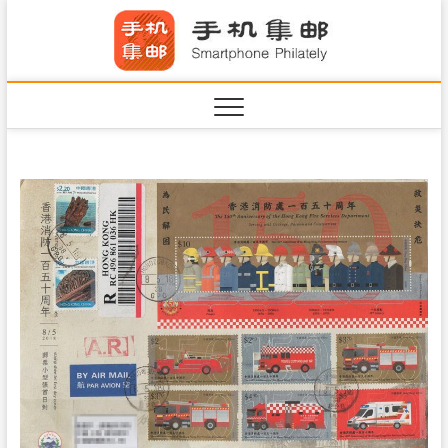
S
手机集
k
SHOUJIJIYOU.COM
i
·Smart
p
t
o
c
o
n
t
e
n
t