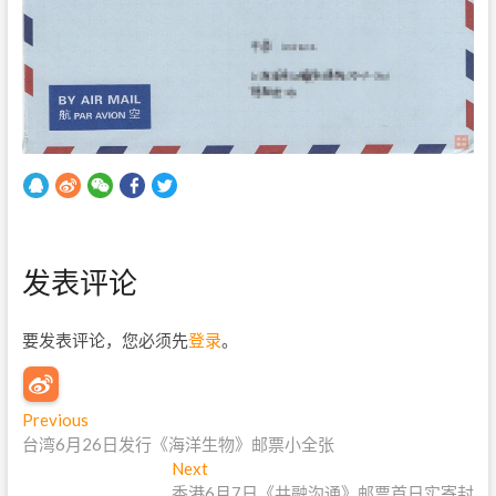
发表评论
要发表评论，您必须先
登录
。
文
Previous
P
台湾6月26日发行《海洋生物》邮票小全张
r
章
e
Next
N
导
v
香港6月7日《共融沟通》邮票首日实寄封
e