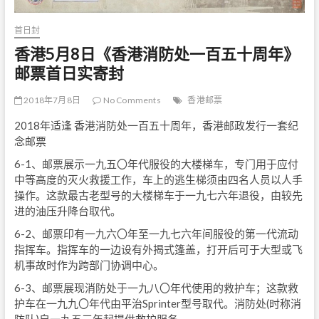
首日封
香港5月8日《香港消防处一百五十周年》
邮票首日实寄封
2018年7月8日
No Comments
香港邮票
2018年适逢 香港消防处一百五十周年，香港邮政发行一套纪
念邮票
6-1、邮票展示一九五〇年代服役的大楼梯车，专门用于应付
中等高度的灭火救援工作，车上的逃生梯须由四名人员以人手
操作。这款最古老型号的大楼梯车于一九七六年退役，由较先
进的油压升降台取代。
6-2、邮票印有一九六〇年至一九七六年间服役的第一代流动
指挥车。指挥车的一边设有外揭式篷盖，打开后可于大型或飞
机事故时作为跨部门协调中心。
6-3、邮票展现消防处于一九八〇年代使用的救护车；这款救
护车在一九九〇年代由平治Sprinter型号取代。消防处(时称消
防队)自一九五三年起提供救护服务。