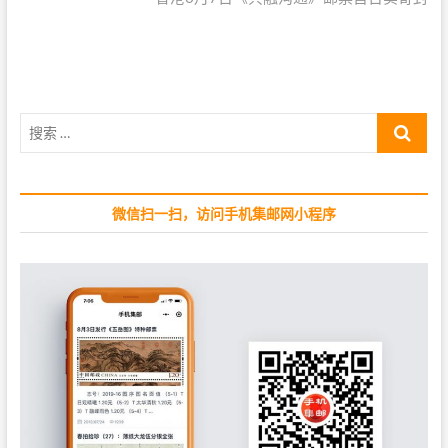
i
x
航
o
t
u
p
s
o
p
s
搜
o
t
索
s
:
…
t
:
微信扫一扫，访问手机集邮网小程序