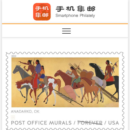
S
手机集
k
SHOUJIJIYOU.COM
i
·Smart
p
t
o
c
o
n
t
e
n
t