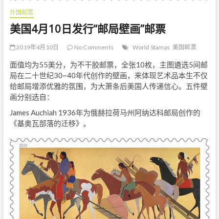
外国邮票
美国4月10日发行“邮局壁画”邮票
2019年4月10日
No Comments
World Stamps
美国邮票
面值均为55美分，为不干胶邮票，全张10枚，主图遴选5间邮
局在二十世纪30~40年代创作的壁画，来体现艺术品本生不仅
给邮局增添优雅的氛围，为大萧条后美国人传递信心。五件壁
画分别选自：
James Auchiah 1936年为俄赫拉荷马州阿纳达科邮局创作的
《基奥瓦部落的迁移》。