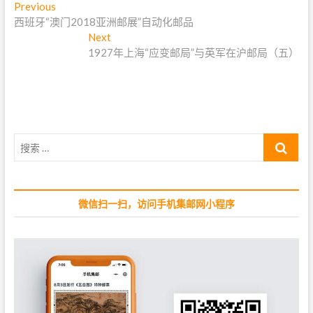
文
Previous
P
西班牙“澳门2018亚洲邮展”自动化邮品
r
章
e
Next
N
导
v
1927年上海“应变邮局”与英军在沪邮局（五）
e
i
x
航
o
t
u
p
s
o
p
s
搜
o
t
索
s
:
…
t
:
微信扫一扫，访问手机集邮网小程序