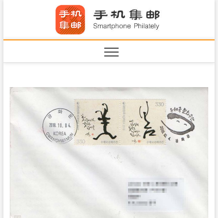
S
手机集
k
SHOUJIJIYOU.COM
i
·Smart
p
t
o
c
o
n
t
e
n
t