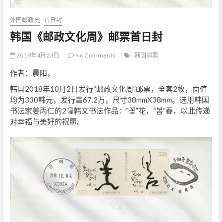
外国邮政史
首日封
韩国《邮政文化周》邮票首日封
2019年4月23日
No Comments
韩国邮票
作者：晨阳，
韩国2018年10月2日发行“邮政文化周”邮票，全套2枚，面值
均为330韩元，发行量67.2万，尺寸38mmX38mm。选用韩国
书法家姜丙仁的2幅韩文书法作品：“꽃”花，“봄”春，以此传递
对幸福与美好的祝愿。