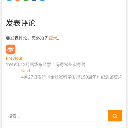
发表评论
要发表评论，您必须先
登录
。
文
Previous
P
1949年12月贴华东区票上海寄常州实寄封
r
章
Next
e
N
导
4月27日发行《金丝猴科学发现150周年》纪念邮资片
v
e
i
x
航
o
t
u
p
s
o
p
s
搜
o
t
索
s
:
…
t