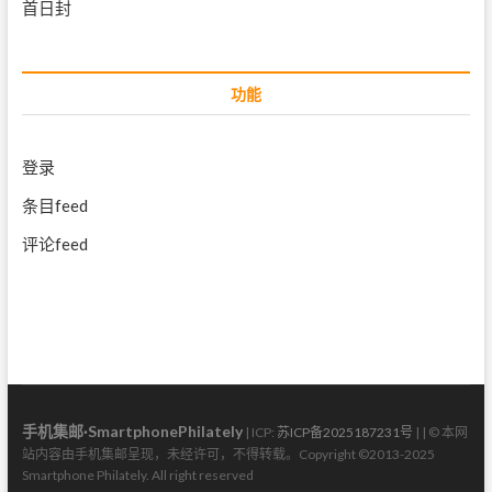
首日封
功能
登录
条目feed
评论feed
手机集邮·SmartphonePhilately
| ICP:
苏ICP备2025187231号
| | © 本网
站内容由手机集邮呈现，未经许可，不得转载。Copyright ©2013-2025
Smartphone Philately. All right reserved