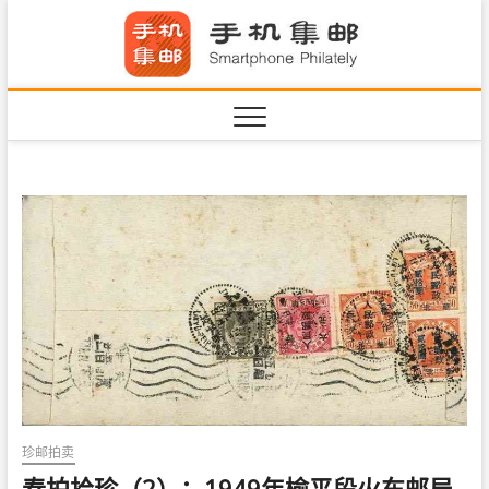
S
手机集
k
SHOUJIJIYOU.COM
i
·Smart
p
t
o
c
o
n
t
e
n
t
珍邮拍卖
春拍拾珍（2）：1949年榆平段火车邮局