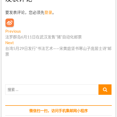
要发表评论，您必须先
登录
。
文
Previous
P
法罗群岛6月11日在武汉发售“猪”自动化邮票
r
章
Next
N
e
导
台湾5月29日发行“书法艺术——宋黄庭坚书寒山子庞居士诗”邮
e
v
票
x
i
航
t
o
p
u
o
s
s
p
t
o
搜
:
s
索
t
…
:
微信扫一扫，访问手机集邮网小程序