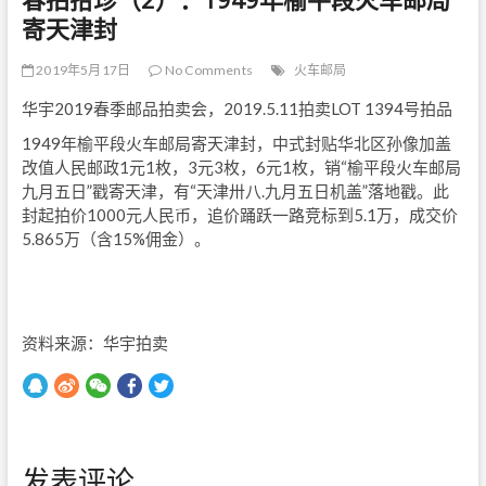
寄天津封
2019年5月17日
No Comments
火车邮局
华宇2019春季邮品拍卖会，2019.5.11拍卖LOT 1394号拍品
1949年榆平段火车邮局寄天津封，中式封贴华北区孙像加盖
改值人民邮政1元1枚，3元3枚，6元1枚，销“榆平段火车邮局
九月五日”戳寄天津，有“天津卅八.九月五日机盖”落地戳。此
封起拍价1000元人民币，追价踊跃一路竞标到5.1万，成交价
5.865万（含15%佣金）。
资料来源：华宇拍卖
发表评论