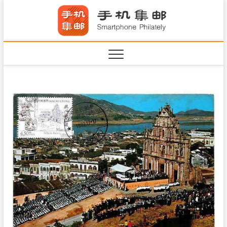
S
手机集
k
SHOUJIJIYOU.COM
i
·Smart
p
t
o
c
o
n
t
e
n
t