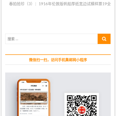
春拍拾珍（3）：1916年伦敦版帆船厚纸宽边试模样票19全
e
i
航
x
o
t
u
p
s
o
p
s
o
搜
t
s
索
:
t
…
:
微信扫一扫，访问手机集邮网小程序