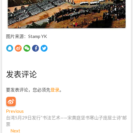
图片来源：Stamp YK
发表评论
要发表评论，您必须先
登录
。
文
Previous
P
台湾5月29日发行“书法艺术——宋黄庭坚书寒山子庞居士诗”邮
r
章
票
e
导
Next
N
v