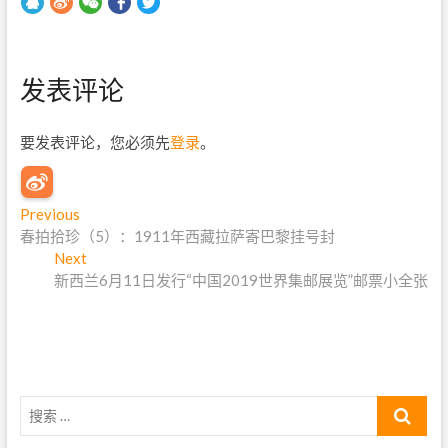
发表评论
要发表评论，您必须先
登录
。
文
Previous
P
春拍拾珍（5）：1911年西藏拉萨寄巴黎挂号封
r
章
Next
e
N
导
新西兰6月11日发行“中国2019世界集邮展览”邮票小全张
v
e
i
x
航
o
t
u
p
s
o
p
s
搜
o
t
索
s
: