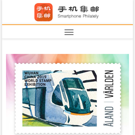
S
手机集
k
SHOUJIJIYOU.COM
i
·Smart
p
t
o
c
o
n
t
e
n
t