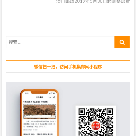
导
v
澳门邮政2019年5月30日起调整邮费
e
i
x
航
o
t
u
p
s
o
p
s
搜
o
t
索
s
:
…
t
:
微信扫一扫，访问手机集邮网小程序