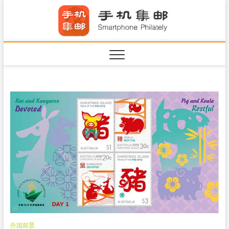
S
手机集
k
SHOUJIJIYOU.COM
i
·Smart
p
t
o
c
o
n
t
e
n
t
外国邮票