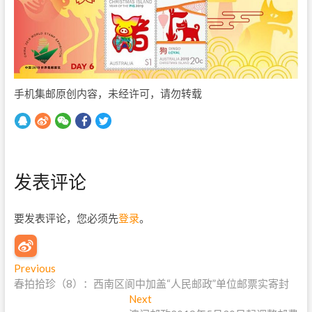
手机集邮原创内容，未经许可，请勿转载
发表评论
要发表评论，您必须先
登录
。
文
Previous
P
春拍拾珍（8）：西南区阆中加盖“人民邮政”单位邮票实寄封
r
章
e
Next
N