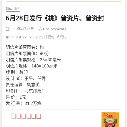
邮政用品
6月28日发行《桃》普资片、普资封
2019年6月25日
No Comments
Postal Stationery
桃
邮资封
邮资片
明信片邮票图名：桃
明信片邮票面值：80分
明信片邮票规格：25×30毫米
明信片规格：148×100毫米
版 别：胶印
设 计 者：于平、任凭
责任编辑：杨志英
印 制 厂：北京邮票厂
售 价：1元
发 行 量：31.2万枚