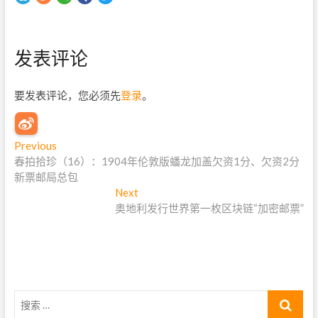
发表评论
要发表评论，您必须先
登录
。
文
Previous
P
春拍拾珍（16）：1904年伦敦版蟠龙加盖欠资1分、欠资2分
r
章
新票邮局总包
e
导
v
Next
N
i
奥地利发行世界第一枚区块链“加密邮票”
e
航
o
x
u
t
s
p
p
o
o
s
搜
s
t
索
t
: