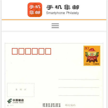
S
手机集
k
SHOUJIJIYOU.COM
i
·Smart
p
t
o
c
o
n
t
e
n
t