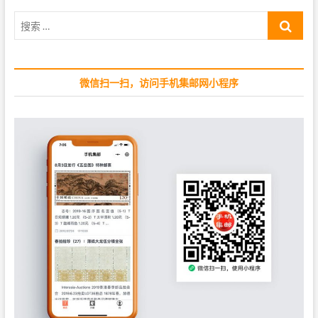
p
s
搜
o
t
索
s
:
…
t
:
微信扫一扫，访问手机集邮网小程序