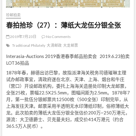
珍邮拍卖
春拍拾珍（27）：薄纸大龙伍分银全张
2019年7月23日
No Comments
Traditional Philately
大清邮政
大龙邮票
Interasia-Auctions 2019香港春季邮品拍卖会 2019.6.23拍卖
LOT36拍品
1878年春，赫德出访巴黎，故指派津海关税务司德璀琳主理
试办邮政事宜，清政府遂在北京、天津、上海、烟台和牛庄
（营口）开设邮政机构，委托上海海关造册处印制大龙邮票，
全张25枚，票幅22.5X25.5mm，图幅间距为2.5mm。1878年7
月，第一批伍分银邮票共12500枚（500全张）印制完毕，从
上海发往天津。邮票采用半透明无水印薄纸印制，俗称薄纸大
龙。此次拍卖的薄纸大龙伍分银全张估价200万~250万港元，
源流：大卫德爵士、贝克曼夫妇，成交价414万港元（约合
365.5万人民币）。