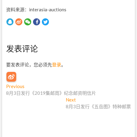
资料来源：interasia-auctions
发表评论
要发表评论，您必须先
登录
。
文
Previous
P
8月3日发行《2019集邮周》纪念邮资明信片
r
章
e
Next
N
导
v
8月3日发行《五岳图》特种邮票
e
i
x
航
o
t
u
p
s
o