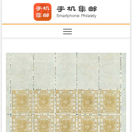
S
手机集
k
SHOUJIJIYOU.COM
i
·Smart
p
t
o
c
o
n
t
e
n
t