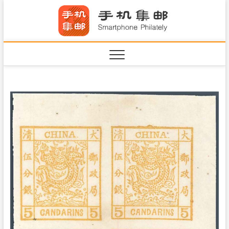
S
手机集
k
SHOUJIJIYOU.COM
i
·Smart
p
t
o
c
o
n
t
e
n
t