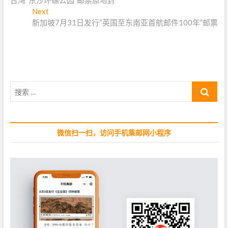
台湾“东沙环礁公园”邮票原地封
r
章
Next
e
N
导
新加坡7月31日发行“英国至东南亚首航邮件100年”邮票
v
e
i
x
航
o
t
u
p
s
o
p
s
搜
o
t
索
s
:
…
t
:
微信扫一扫，访问手机集邮网小程序