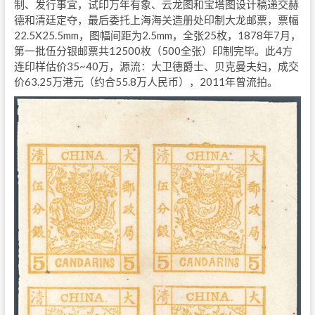
制、发行事宜，试印万年有象、云龙图和宝塔图设计稿递交赫
德和清廷定夺，最后委托上海海关造册处印制大龙邮票，票幅
22.5X25.5mm，图幅间距为2.5mm，全张25枚，1878年7月，
第一批伍分银邮票共12500枚（500全张）印制完毕。此4方
连印样估价35~40万，源流：大卫德爵士、贝克曼夫妇，成交
价63.25万港元（约合55.8万人民币），2011年曾流拍。