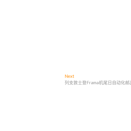
Next
N
列支敦士登Frama机尾日自动化邮
e
x
t
p
o
s
t
: