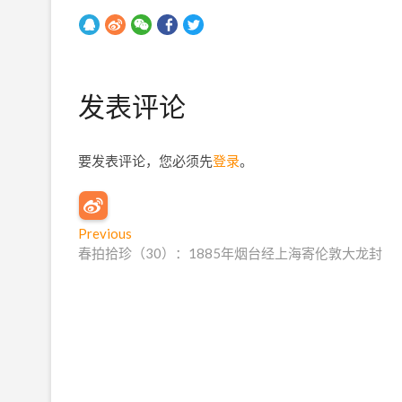
发表评论
要发表评论，您必须先
登录
。
文
Previous
P
春拍拾珍（30）：1885年烟台经上海寄伦敦大龙封
r
章
e
导
v
i
航
o
u
s
p