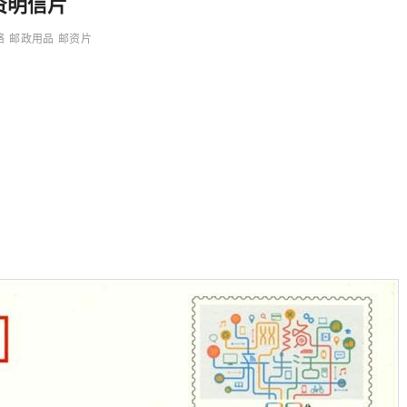
资明信片
络
邮政用品
邮资片