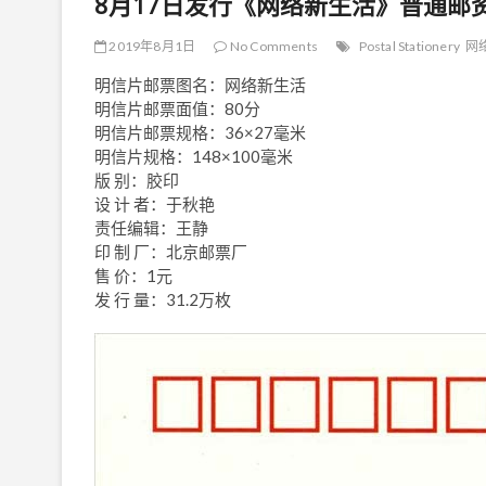
8月17日发行《网络新生活》普通邮
2019年8月1日
No Comments
Postal Stationery
网
明信片邮票图名：网络新生活
明信片邮票面值：80分
明信片邮票规格：36×27毫米
明信片规格：148×100毫米
版 别：胶印
设 计 者：于秋艳
责任编辑：王静
印 制 厂：北京邮票厂
售 价：1元
发 行 量：31.2万枚