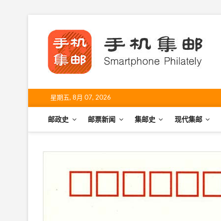
S
k
手
i
SHO
p
t
o
c
o
星期五, 8月 07, 2026
n
t
邮政史
邮票新闻
集邮史
现代集邮
e
n
t