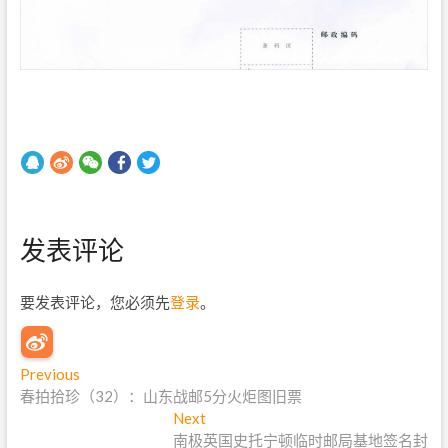
发表评论
要发表评论，您必须先
登录
。
文
Previous
P
春拍拾珍（32）：山东战邮5分火炬图旧票
r
章
e
Next
N
导
v
南极英国史托宁顿临时邮局基地签名封
e