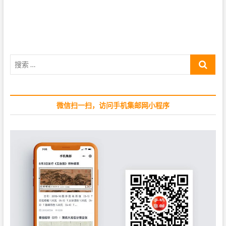
i
x
航
o
t
u
p
s
o
p
s
搜
o
t
索
s
:
…
t
:
微信扫一扫，访问手机集邮网小程序