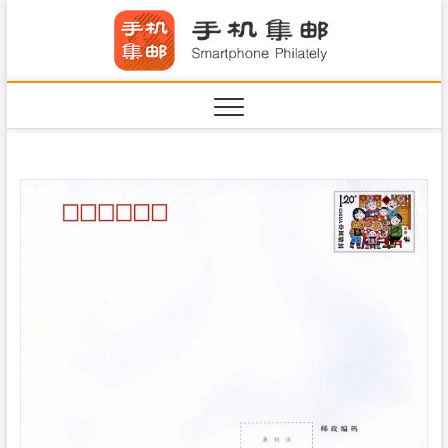
S
手机集
k
SHOUJIJIYOU.COM
i
·Smart
p
t
o
c
o
n
t
e
n
t