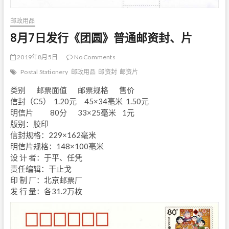
邮政用品
8月7日发行《团圆》普通邮资封、片
2019年8月5日
No Comments
Postal Stationery
邮政用品
邮资封
邮资片
类别 邮票面值 邮票规格 售价
信封（C5） 1.20元 45×34毫米 1.50元
明信片 80分 33×25毫米 1元
版别：胶印
信封规格：229×162毫米
明信片规格：148×100毫米
设 计 者：于平、任凭
责任编辑：干止戈
印 制 厂：北京邮票厂
发 行 量：各31.2万枚