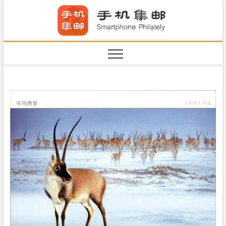
S
手机集
k
SHOUJIJIYOU.COM
i
·Smart
p
t
o
c
o
n
t
e
n
t