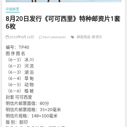
中国邮票
8月20日发行《可可西里》特种邮资片1套
6枚
2019年8月13日
No Comments
邮政用品
邮资片
编号：TP40
图 序 图 名
（6－1） 冰 川
（6－2） 河 流
（6－3） 湖 泊
（6－4） 草 甸
（6－5） 动 物
（6－6） 植 被
封套 可可西里
明信片邮票面值：80分
明信片邮票规格：35×20毫米
明信片规格：148×100毫米
版 别：胶印