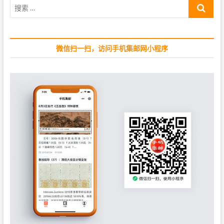
搜
o
t
索
s
:
…
t
:
微信扫一扫，访问手机集邮网小程序