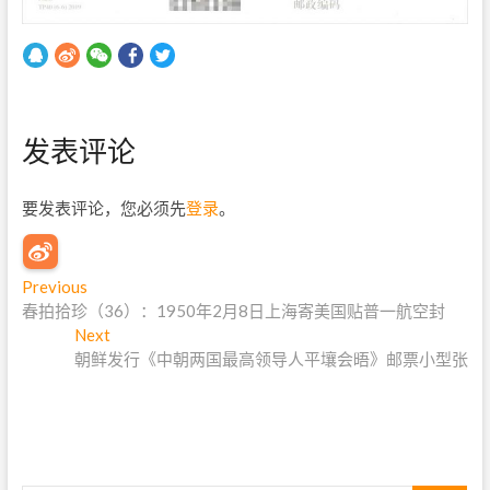
发表评论
要发表评论，您必须先
登录
。
文
Previous
P
春拍拾珍（36）：1950年2月8日上海寄美国贴普一航空封
r
章
Next
e
N
导
朝鲜发行《中朝两国最高领导人平壤会晤》邮票小型张
v
e
i
x
航
o
t
u
p
s
o
p
s