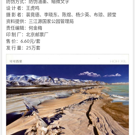
防伪方式：防伪油墨、缩微文字
设 计 者：王虎鸣
摄 影 者：裴竟德、李晓东、陈煜、杨少英、布琼、顾莹
资料提供：三江源国家公园管理局
责任编辑：何金梅
印 制 厂：北京邮票厂
售 价：6.60元/套
发 行 量：25万套