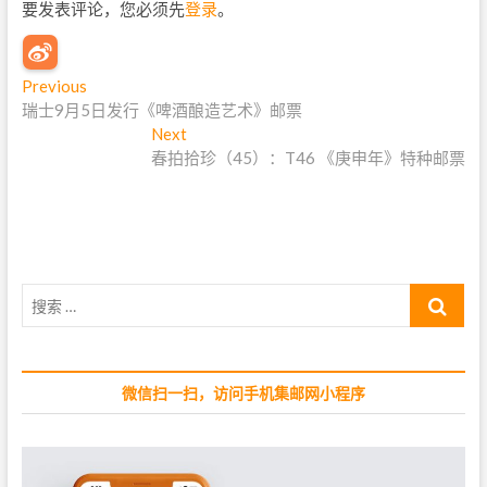
要发表评论，您必须先
登录
。
文
Previous
P
瑞士9月5日发行《啤酒酿造艺术》邮票
r
章
e
Next
N
导
v
春拍拾珍（45）：T46 《庚申年》特种邮票
e
i
x
航
o
t
u
p
s
o
p
s
搜
o
t
索
s
:
…
t
:
微信扫一扫，访问手机集邮网小程序