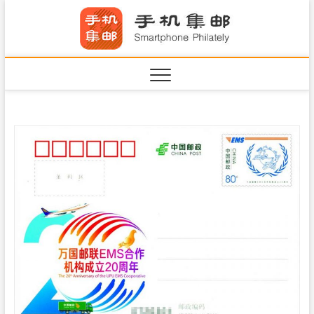
S
手机集
k
SHOUJIJIYOU.COM
i
·Smart
p
t
o
c
o
n
t
e
n
t