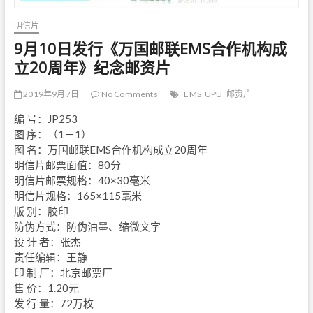
明信片
9月10日发行《万国邮联EMS合作机构成
立20周年》纪念邮资片
2019年9月7日
No Comments
EMS
UPU
邮资片
编 号：JP253
图 序：（1－1）
图 名：万国邮联EMS合作机构成立20周年
明信片邮票面值：80分
明信片邮票规格：40×30毫米
明信片规格：165×115毫米
版 别：胶印
防伪方式：防伪油墨、缩微文字
设 计 者：张杰
责任编辑：王静
印 制 厂：北京邮票厂
售 价：1.20元
发 行 量：72万枚