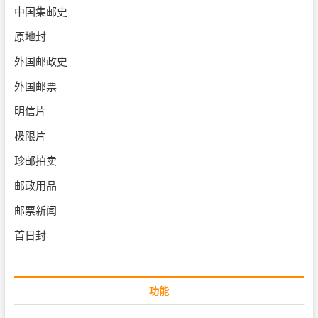
中国集邮史
原地封
外国邮政史
外国邮票
明信片
极限片
珍邮拍卖
邮政用品
邮票新闻
首日封
功能