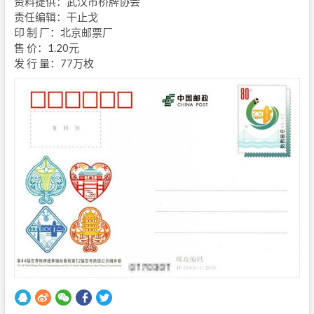
资料提供：武汉市桥牌协会
责任编辑：干止戈
印 制 厂：北京邮票厂
售 价：1.20元
发 行 量：77万枚