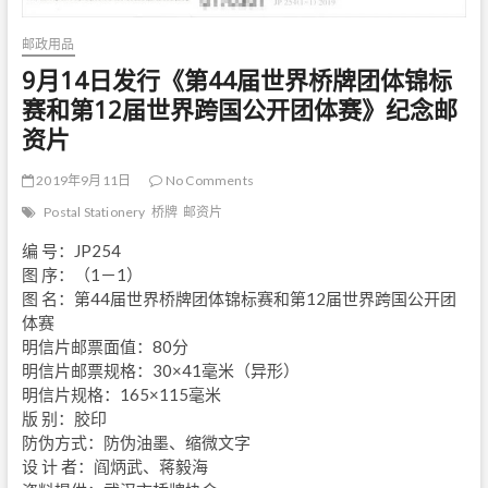
邮政用品
9月14日发行《第44届世界桥牌团体锦标
赛和第12届世界跨国公开团体赛》纪念邮
资片
2019年9月11日
No Comments
Postal Stationery
桥牌
邮资片
编 号：JP254
图 序：（1－1）
图 名：第44届世界桥牌团体锦标赛和第12届世界跨国公开团
体赛
明信片邮票面值：80分
明信片邮票规格：30×41毫米（异形）
明信片规格：165×115毫米
版 别：胶印
防伪方式：防伪油墨、缩微文字
设 计 者：阎炳武、蒋毅海