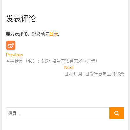
发表评论
要发表评论，您必须先
登录
。
文
Previous
P
春拍拾珍（46）：纪94 梅兰芳舞台艺术（无齿）
r
章
e
Next
N
导
v
日本11月1日发行鼠年生肖邮票
e
i
x
航
o
t
u
p
s
o
p
s
搜
o
t
索
s
:
…
t