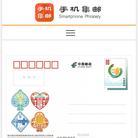
S
手机集
k
SHOUJIJIYOU.COM
i
·Smart
p
t
o
c
o
n
t
e
n
t