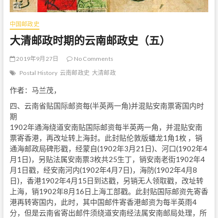
中国邮政史
大清邮政时期的云南邮政史（五）
2019年9月27日
No Comments
Postal History
云南邮政史
大清邮政
作者：马兰茂，
四、云南省贴国际邮资每(半英两一角)并混贴安南票寄国内时
期
1902年通海绕道安南贴国际邮资每半英两一角，并混贴安南
票寄香港，再改址转上海封。此封贴伦敦版蟠龙1角1枚 ，销
通海邮政局碑形戳，经蒙自(1902年3月21日)、河口(1902年4
月1日)，另贴法属安南票3枚共25生丁，销安南老街1902年4
月1日戳，经安南河内(1902年4月7日)，海防(1902年4月8
日)，香港1902年4月15日到达戳，另销无人领取戳，改址转
上海，销1902年8月16日上海工部戳。此封贴国际邮资先寄香
港再转寄国内，此时，其中国邮件寄香港邮资为每半英雨4
分，但是云南省寄出邮件须绕道安南经法属安南邮局处理，所