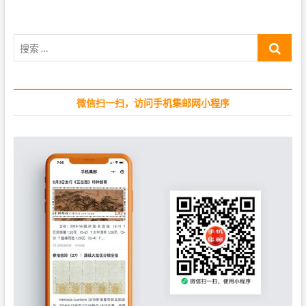
u
p
s
o
p
s
搜
o
t
索
s
:
…
t
:
微信扫一扫，访问手机集邮网小程序