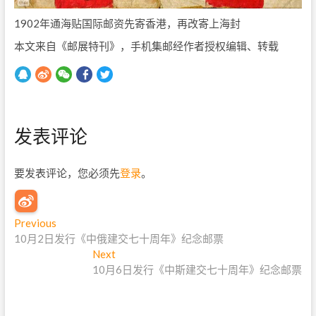
1902年通海贴国际邮资先寄香港，再改寄上海封
本文来自《邮展特刊》，手机集邮经作者授权编辑、转载
发表评论
要发表评论，您必须先
登录
。
文
Previous
P
10月2日发行《中俄建交七十周年》纪念邮票
r
章
e
Next
N
导
v
10月6日发行《中斯建交七十周年》纪念邮票
e
i
x
航
o
t