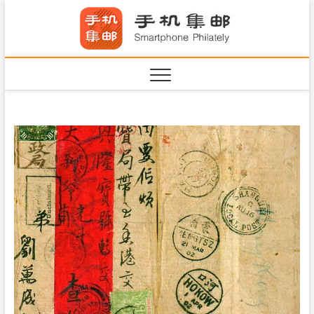
S
手机集
k
SHOUJIJIYOU.COM
i
·Smart
p
t
o
c
o
n
t
e
n
t