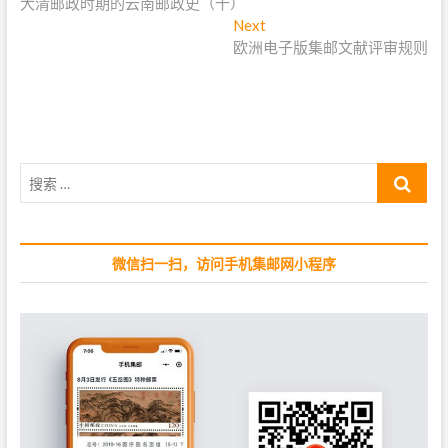
大清邮政时期的云南邮政史（十）
r
章
e
Next
N
导
v
欧洲电子版集邮文献评审规则
e
i
x
航
o
t
u
p
s
o
p
s
搜
o
t
索
s
:
…
t
:
微信扫一扫，访问手机集邮网小程序