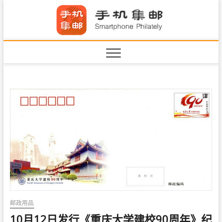
S
手机集
k
SHOUJIJIYOU.COM
i
·Smart
p
t
o
c
o
n
t
e
n
t
邮政用品
10月12日发行《重庆大学建校90周年》纪