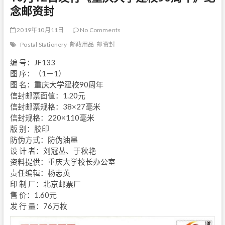
念邮资封
2019年10月11日
No Comments
Postal Stationery
邮政用品
邮资封
编 号：JF133
图 序：（1－1）
图 名：重庆大学建校90周年
信封邮票面值：1.20元
信封邮票规格：38×27毫米
信封规格：220×110毫米
版 别：胶印
防伪方式：防伪油墨
设 计 者：刘冠丛、于秋艳
资料提供：重庆大学校长办公室
责任编辑：杨志英
印 制 厂：北京邮票厂
售 价：1.60元
发 行 量：76万枚