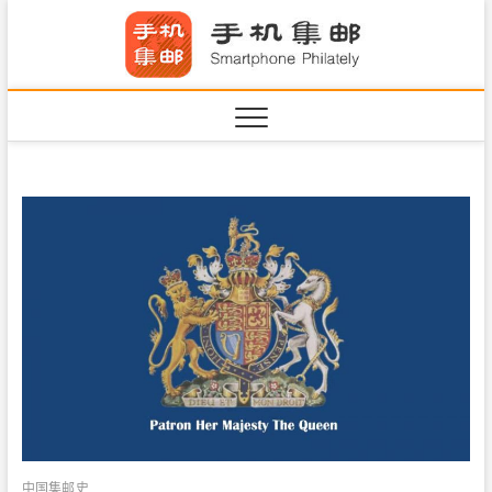
S
手机集
k
SHOUJIJIYOU.COM
i
·Smart
p
t
o
c
o
n
t
e
n
t
中国集邮史