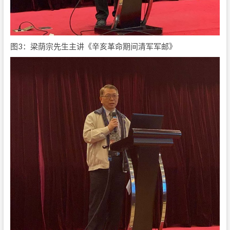
图3：梁荫宗先生主讲《辛亥革命期间清军军邮》