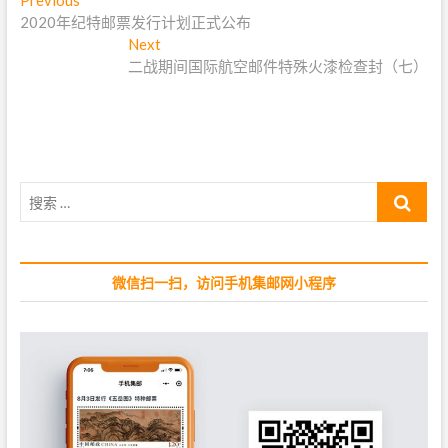
文
Previous
P
2020年纪特邮票发行计划正式公布
r
章
e
Next
N
导
v
二战期间国际航空邮件特殊火漆检查封（七）
e
i
x
航
o
t
u
p
s
o
p
s
搜
o
t
索
s
:
…
t
:
微信扫一扫，访问手机集邮网小程序