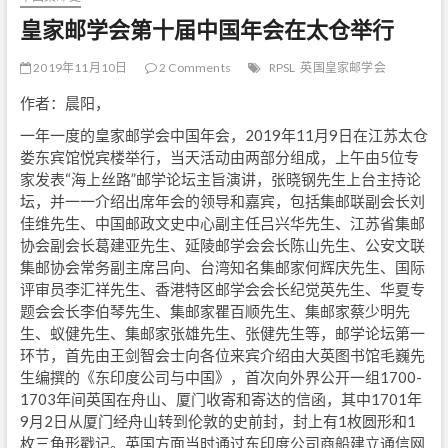
皇家邮学会第十届中国年会在太仓举行
2019年11月10日
2 Comments
RPSL
英国皇家邮学会
作者：晨阳，
一年一度的皇家邮学会中国年会，2019年11月9日在江苏太仓
娄东宾馆悦宾楼举行，当天活动由两部分组成，上午由5位专
家发表“海上丝路”邮学论坛主旨演讲，张晓钢先生上台主持论
坛，并一一介绍出席年会的领导和嘉宾，包括集邮联副会长刘
佳维先生、中国邮政文史中心副主任吕兴华先生、江苏省集邮
协会副会长葛建亚先生、延陵邮学会会长陈山先生、公安文联
集邮协会常务副主席吕向、台湾知名集邮家何辉庆先生、国际
评审员李汇祥先生、香港特区邮学会会长纪觉英先生、华夏专
题会会长李伯琴先生、集邮家瞿百顺先生、集邮家蔡少明先
生、蚁健先生、集邮家张雄先生、张健先生等，邮学论坛第一
环节，首先由王剑智会士向各位来宾介绍由大英图书馆毛巍先
生编撰的《东印度公司与中国》，首次向外界公开一组1700-
1703年间英国在舟山、厦门收寄和寄达的信函，其中1701年
9月2日从厦门经舟山转到伦敦的史前封，封上有1枚圆形和1
枚三角形戳记。英国方面当时通过东印度公司商船建立通信网