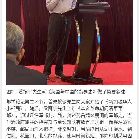
图2：潘振平先生就《英国与中国的贸易史》做了简要叙述
邮学论坛第二环节，首先蚁健先生向大家介绍了《新加坡华人
小邮局》，随后，梁荫宗先生主讲《辛亥革命期间清军军
邮》，通过几件军邮封、简，叙述武昌起义期间的军邮史，当
时清政府派驻的指挥部与前线部队有数百里之距，而驿站破败
不堪，邮局由洋人把持，非常时期，当局辟出从湖北滠水、到
信阳、花园口、北京的邮路，使用时间很短，邮简印制采用固