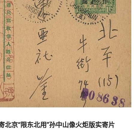
春寄北京“限东北用”孙中山像火炬版实寄片