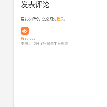
发表评论
要发表评论，您必须先
登录
。
文
Previous
P
泰国1月2日发行鼠年生肖邮票
r
章
e
导
v
i
航
o
u
s
p
o
s
t
: