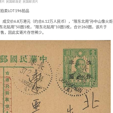
寄片
民国邮政史
民国邮资片
拍卖LOT196拍品
，成交价6.8万港元（约合6.12万人民币），“限东北用”孙中山像火炬
限东北贴用”50圆1枚，“限东北贴用”10圆1枚，合计260圆，该片于
片停售，因此实寄片存世稀少。