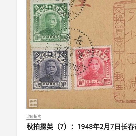
珍邮拍卖
秋拍掇英（7）：1948年2月7日长