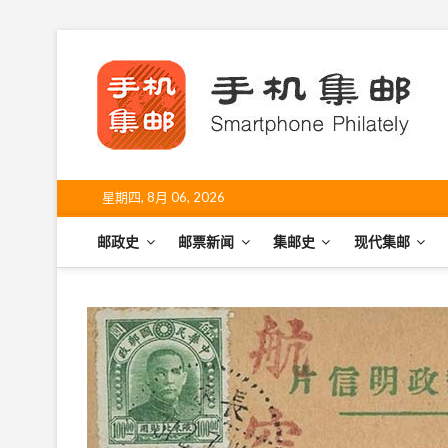
S
k
手
i
SHO
p
t
o
c
o
星期四, 8月 06, 2026
n
t
邮政史
邮票新闻
集邮史
现代集邮
e
n
t