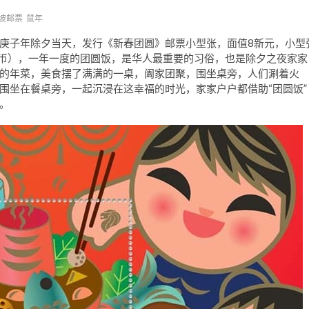
坡邮票
鼠年
于庚子年除夕当天，发行《新春团圆》邮票小型张，面值8新元，小型
4元人民币），一年一度的团圆饭，是华人最重要的习俗，也是除夕之夜家家
的年菜，美食摆了满满的一桌，阖家团聚，围坐桌旁，人们涮着火
围坐在餐桌旁，一起沉浸在这幸福的时光，家家户户都借助“团圆饭”
。