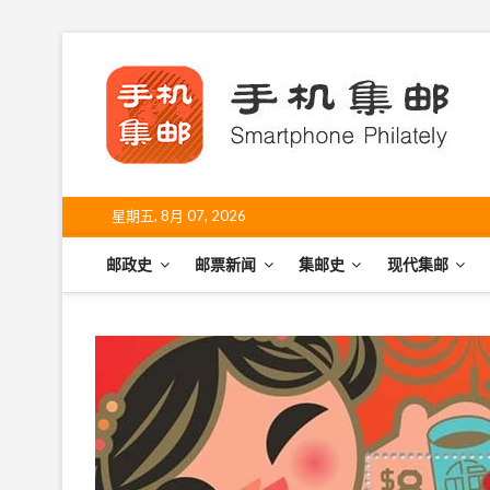
S
k
手
i
SHO
p
t
o
c
o
星期五, 8月 07, 2026
n
t
邮政史
邮票新闻
集邮史
现代集邮
e
n
t