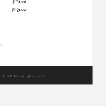
条目feed
评论feed
封
ilately. All right reserved