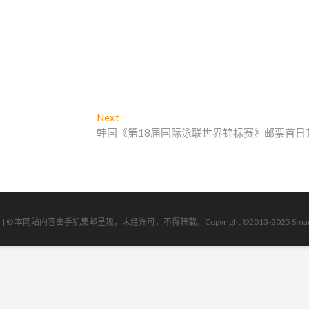
Next
N
韩国《第18届国际泳联世界锦标赛》邮票首日
e
x
t
p
o
s
| | © 本网站内容由手机集邮呈现，未经许可，不得转载。Copyright ©2013-2025 Smartphone Ph
t
: