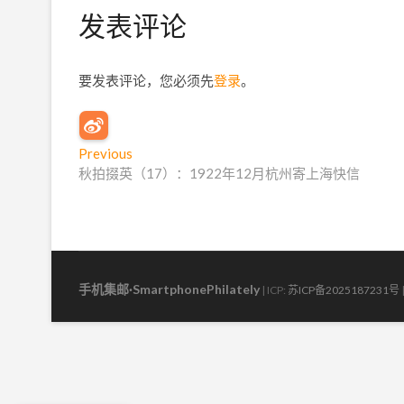
发表评论
要发表评论，您必须先
登录
。
文
Previous
P
秋拍掇英（17）：1922年12月杭州寄上海快信
r
章
e
导
v
i
航
o
u
手机集邮·SmartphonePhilately
| ICP:
苏ICP备2025187231号
s
p
o
s
t
: