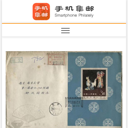
S
手机集
k
SHOUJIJIYOU.COM
i
·Smart
p
t
o
c
o
n
t
e
n
t