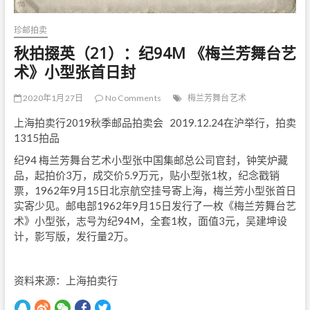
珍邮拍卖
秋拍掇英（21）：纪94M 《梅兰芳舞台艺
术》小型张首日封
2020年1月27日
No Comments
梅兰芳舞台艺术
上海拍卖行2019秋季邮品拍卖会 2019.12.24在沪举行，拍卖
1315拍品
纪94 梅兰芳舞台艺术小型张中国集邮总公司官封，钟笑炉藏
品，起拍价3万，成交价5.9万元，贴小型张1枚，纪念戳销
票，1962年9月15日北京航空挂号寄上海，梅兰芳小型张首日
实寄少见。邮电部1962年9月15日发行了一枚《梅兰芳舞台艺
术》小型张，志号为纪94M，全套1枚，面值3元，吴建坤设
计，影写版，发行量2万。
资料来源：上海拍卖行