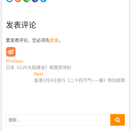
发表评论
要发表评论，您必须先
登录
。
文
Previous
P
日本《G20大阪峰会》邮票原地封
r
章
e
Next
N
导
v
香港2月4日发行《二十四节气——春》特别邮票
e
i
x
航
o
t
u
p
s
o
p
s
搜
o
t
索
s
:
…