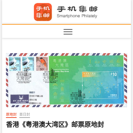
S
手机集
k
SHOUJIJIYOU.COM
i
·Smart
p
t
o
c
o
n
t
e
n
t
原地封
首日封
香港《粤港澳大湾区》邮票原地封