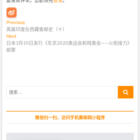
文
Previous
P
英属印度在西藏客邮史（十）
r
章
Next
N
e
导
日本3月10日发行《东京2020奥运会和残奥会——火炬接力》
e
v
邮票
x
i
航
t
o
p
u
o
s
s
p
t
o
搜
:
s
索
t
…
:
微信扫一扫，访问手机集邮网小程序