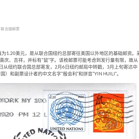
联合国邮票
值为1.20美元，是从联合国纽约总部寄往美国以外地区的基础邮资。
喜庆、吉祥，并标有“鼠”字。该枚邮票可能考虑到发行量有限，故从
日从纽约联合国总部寄发，2月6日纽约邮局中转戳，3月上旬寄达中
）和副票设计者的中文名字“殷会利”和拼音“YIN HUILI”。