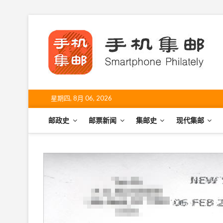
S
k
手
i
SHO
p
t
o
c
o
星期四, 8月 06, 2026
n
t
邮政史
邮票新闻
集邮史
现代集邮
e
n
t