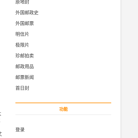
原地封
外国邮政史
外国邮票
明信片
极限片
珍邮拍卖
邮政用品
邮票新闻
首日封
功能
太
吃
登录
丈