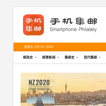
S
k
手
i
SHO
p
t
o
c
o
星期五, 8月 07, 2026
n
t
邮政史
邮票新闻
集邮史
现代集邮
e
n
t