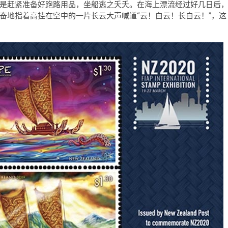
是赶紧准备好跑路用品，坐船逃之夭夭。在海上漂流经过好几日后
奋地指着高挂在空中的一片长云大声喊道“云！白云！长白云！”，这