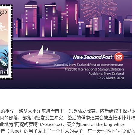
利人的祖先一路从太平洋东海岸南下，先登陆夏威夷，随后继续下探寻
同的部落，部落间经常发生冲突，战后的俘虏通常会被直接杀掉并
” (Aotearoa)，英文为Land of the long white
叫库普（Kupe）的男子爱上了一个村人的妻子，有一天他不小心把她的